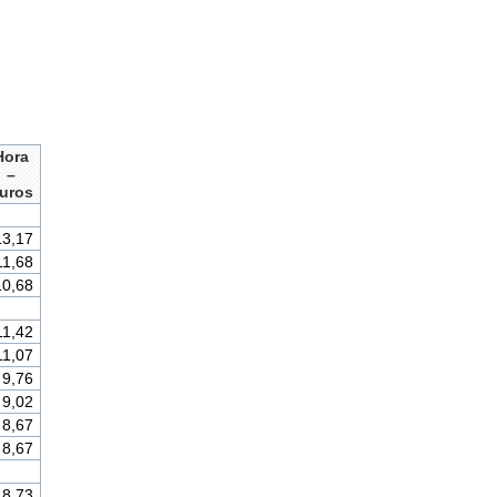
Hora
–
uros
13,17
11,68
10,68
11,42
11,07
9,76
9,02
8,67
8,67
8,73