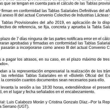
s que se tengan en cuenta para el cálculo de las Tablas provis
 firman en conformidad las Tablas Salariales Definitivas del a
l anexo III del actual Convenio Colectivo de Industrias Lácteas
 Tablas Provisionales del año 2019, en aplicación de lo disp
ectivo de referencia, se fija, concreta y aprueba la Tabla Sal
el plazo de 7 días ninguna de las partes notificara error en el cá
eraran aprobadas y firmadas en conformidad las Tablas Salaria
e pasarán a incorporarse como anexo III del actual Convenio Co
 a pagar los atrasos, en su caso, en el plazo máximo de tres
tado».
dan a la representación empresarial la realización de los trám
e las referidas Tablas Salariales en el «Boletín Oficial del E
 la comisión cuantos documentos sean necesarios para ello.
 levanta la sesión a las 18:30 horas, extendiéndose el presen
, en el lugar y fecha señalados en el encabezamiento.
al: Luis Calabozo Morán y Cristina Gonzalo Díaz.–Por la Repr
a Serrano (UGT).