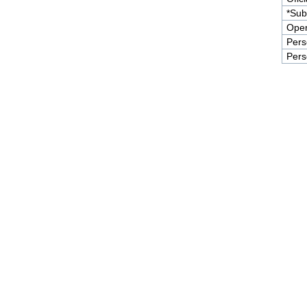
*Sub
Oper
Pers
Pers