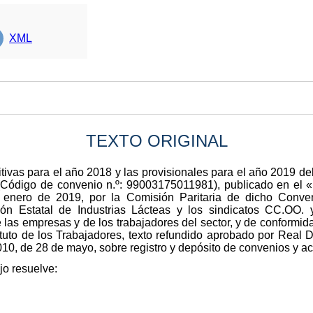
XML
TEXTO ORIGINAL
nitivas para el año 2018 y las provisionales para el año 2019 de
s (Código de convenio n.º: 99003175011981), publicado en el
e enero de 2019, por la Comisión Paritaria de dicho Conven
ión Estatal de Industrias Lácteas y los sindicatos CC.OO.
las empresas y de los trabajadores del sector, y de conformidad
atuto de los Trabajadores, texto refundido aprobado por Real D
010, de 28 de mayo, sobre registro y depósito de convenios y ac
jo resuelve: