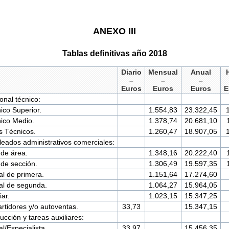
ANEXO III
Tablas definitivas año 2018
Diario
Mensual
Anual
–
–
–
Euros
Euros
Euros
E
onal técnico:
ico Superior.
1.554,83
23.322,45
ico Medio.
1.378,74
20.681,10
s Técnicos.
1.260,47
18.907,05
eados administrativos comerciales:
 de área.
1.348,16
20.222,40
 de sección.
1.306,49
19.597,35
ial de primera.
1.151,64
17.274,60
ial de segunda.
1.064,27
15.964,05
iar.
1.023,15
15.347,25
rtidores y/o autoventas.
33,73
15.347,15
ucción y tareas auxiliares:
al/Especialista.
33,97
15.456,35