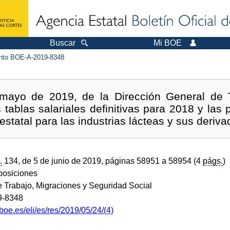
Buscar
Mi BOE
to BOE-A-2019-8348
mayo de 2019, de la Dirección General de T
s tablas salariales definitivas para 2018 y las
estatal para las industrias lácteas y sus deriva
.
134, de 5 de junio de 2019, páginas 58951 a 58954 (4
págs.
)
sposiciones
e Trabajo, Migraciones y Seguridad Social
9-8348
boe.es/eli/es/res/2019/05/24/(4)