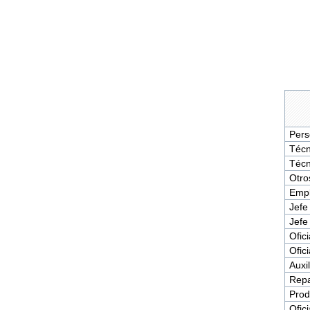
Pers
Técn
Técn
Otro
Empl
Jefe
Jefe
Ofic
Ofic
Auxil
Repa
Prod
Ofici