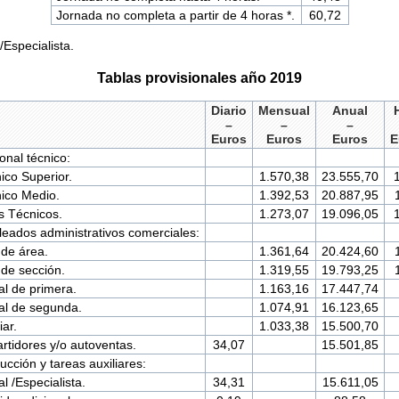
Jornada no completa a partir de 4 horas *.
60,72
Especialista.
Tablas provisionales año 2019
Diario
Mensual
Anual
–
–
–
Euros
Euros
Euros
E
onal técnico:
ico Superior.
1.570,38
23.555,70
ico Medio.
1.392,53
20.887,95
s Técnicos.
1.273,07
19.096,05
eados administrativos comerciales:
 de área.
1.361,64
20.424,60
 de sección.
1.319,55
19.793,25
ial de primera.
1.163,16
17.447,74
ial de segunda.
1.074,91
16.123,65
iar.
1.033,38
15.500,70
rtidores y/o autoventas.
34,07
15.501,85
ucción y tareas auxiliares:
al /Especialista.
34,31
15.611,05