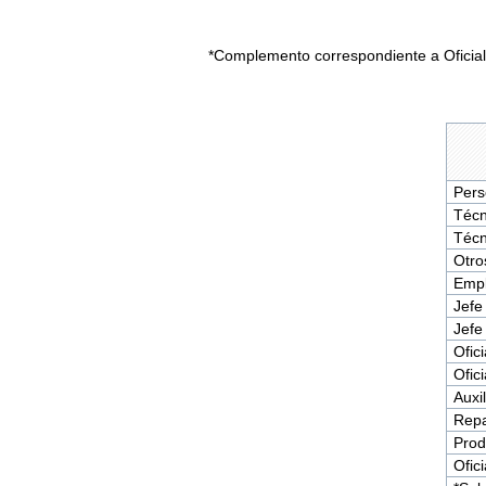
*Complemento correspondiente a Oficial/
Pers
Técn
Técn
Otro
Empl
Jefe
Jefe
Ofic
Ofic
Auxil
Repa
Prod
Ofici