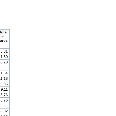
Hora
–
uros
13,31
11,80
10,79
11,54
11,18
9,86
9,11
8,76
8,76
8,82