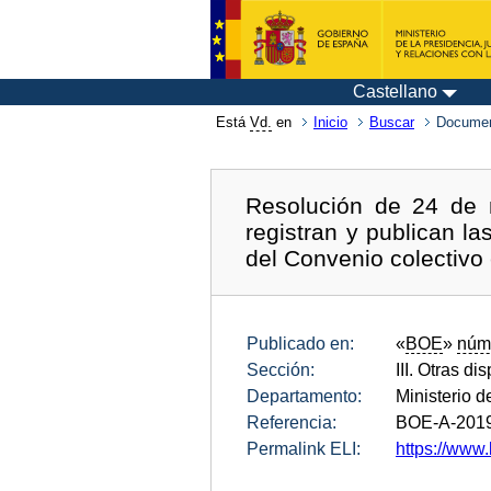
Castellano
Está
Vd.
en
Inicio
Buscar
Documen
Resolución de 24 de 
registran y publican la
del Convenio colectivo 
Publicado en:
«
BOE
»
núm
Sección:
III. Otras di
Departamento:
Ministerio d
Referencia:
BOE-A-201
Permalink ELI:
https://www.