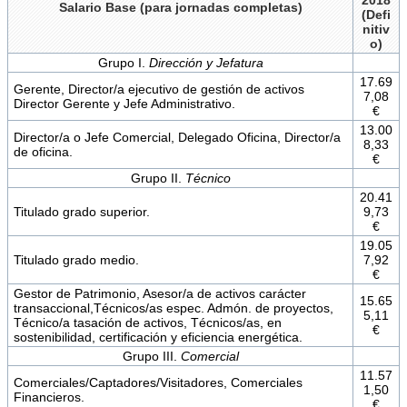
Salario Base (para jornadas completas)
(Defi
nitiv
o)
Grupo I.
Dirección y Jefatura
17.69
Gerente, Director/a ejecutivo de gestión de activos
7,08
Director Gerente y Jefe Administrativo.
€
13.00
Director/a o Jefe Comercial, Delegado Oficina, Director/a
8,33
de oficina.
€
Grupo II.
Técnico
20.41
Titulado grado superior.
9,73
€
19.05
Titulado grado medio.
7,92
€
Gestor de Patrimonio, Asesor/a de activos carácter
15.65
transaccional,Técnicos/as espec. Admón. de proyectos,
5,11
Técnico/a tasación de activos, Técnicos/as, en
€
sostenibilidad, certificación y eficiencia energética.
Grupo III.
Comercial
11.57
Comerciales/Captadores/Visitadores, Comerciales
1,50
Financieros.
€