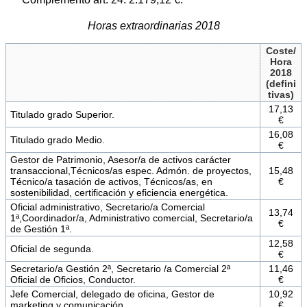
Horas extraordinarias 2018
Coste/
Hora
2018
(defini
tivas)
17,13
Titulado grado Superior.
€
16,08
Titulado grado Medio.
€
Gestor de Patrimonio, Asesor/a de activos carácter
transaccional,Técnicos/as espec. Admón. de proyectos,
15,48
Técnico/a tasación de activos, Técnicos/as, en
€
sostenibilidad, certificación y eficiencia energética.
Oficial administrativo, Secretario/a Comercial
13,74
1ª,Coordinador/a, Administrativo comercial, Secretario/a
€
de Gestión 1ª.
12,58
Oficial de segunda.
€
Secretario/a Gestión 2ª, Secretario /a Comercial 2ª
11,46
Oficial de Oficios, Conductor.
€
Jefe Comercial, delegado de oficina, Gestor de
10,92
marketing y comunicación.
€