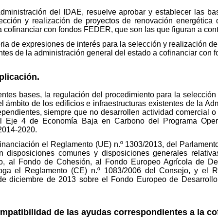
Administración del IDAE, resuelve aprobar y establecer las b
ección y realización de proyectos de renovación energética de
a cofinanciar con fondos FEDER, que son las que figuran a cont
ia de expresiones de interés para la selección y realización d
tentes de la administración general del estado a cofinanciar co
plicación.
entes bases, la regulación del procedimiento para la selección 
ámbito de los edificios e infraestructuras existentes de la Ad
pendientes, siempre que no desarrollen actividad comercial o m
l Eje 4 de Economía Baja en Carbono del Programa Operati
 2014-2020.
financiación el Reglamento (UE) n.º 1303/2013, del Parlament
n disposiciones comunes y disposiciones generales relativ
o, al Fondo de Cohesión, al Fondo Europeo Agrícola de De
oga el Reglamento (CE) n.º 1083/2006 del Consejo, y el R
de diciembre de 2013 sobre el Fondo Europeo de Desarrollo 
ompatibilidad de las ayudas correspondientes a la c