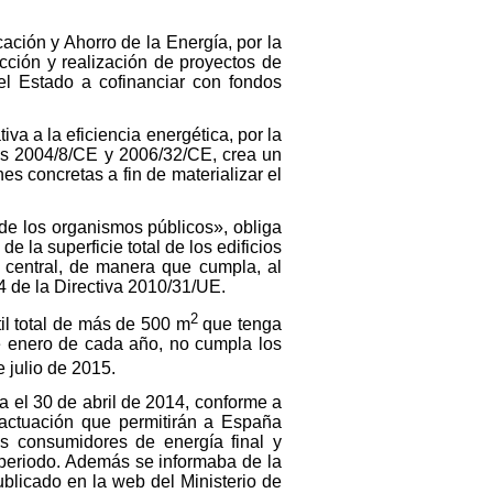
cación y Ahorro de la Energía, por la
cción y realización de proyectos de
del Estado a cofinanciar con fondos
a a la eficiencia energética, por la
vas 2004/8/CE y 2006/32/CE, crea un
s concretas a fin de materializar el
 de los organismos públicos», obliga
 la superficie total de los edificios
 central, de manera que cumpla, al
4 de la Directiva 2010/31/UE.
2
til total de más de 500 m
que tenga
e enero de cada año, no cumpla los
e julio de 2015.
a el 30 de abril de 2014, conforme a
e actuación que permitirán a España
es consumidores de energía final y
 periodo. Además se informaba de la
ublicado en la web del Ministerio de