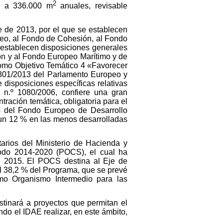
2
de a 336.000 m
anuales, revisable
 de 2013, por el que se establecen
peo, al Fondo de Cohesión, al Fondo
 establecen disposiciones generales
ón y al Fondo Europeo Marítimo y de
como Objetivo Temático 4 «Favorecer
1301/2013 del Parlamento Europeo y
disposiciones específicas relativas
 n.º 1080/2006, confiere una gran
ración temática, obligatoria para el
os del Fondo Europeo de Desarrollo
 un 12 % en las menos desarrolladas
arios del Ministerio de Hacienda y
iodo 2014-2020 (POCS), el cual ha
e 2015. El POCS destina al Eje de
 38,2 % del Programa, que se prevé
como Organismo Intermedio para las
stinará a proyectos que permitan el
do el IDAE realizar, en este ámbito,