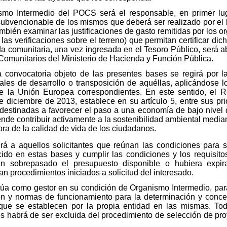
smo Intermedio del POCS será el responsable, en primer lug
subvencionable de los mismos que deberá ser realizado por el 
ién examinar las justificaciones de gasto remitidas por los org
 las verificaciones sobre el terreno) que permitan certificar di
a comunitaria, una vez ingresada en el Tesoro Público, será 
Comunitarios del Ministerio de Hacienda y Función Pública.
 la convocatoria objeto de las presentes bases se regirá por
ales de desarrollo o transposición de aquéllas, aplicándose 
e la Unión Europea correspondientes. En este sentido, el 
 diciembre de 2013, establece en su artículo 5, entre sus prio
destinadas a favorecer el paso a una economía de bajo nivel
ende contribuir activamente a la sostenibilidad ambiental media
jora de la calidad de vida de los ciudadanos.
rá a aquellos solicitantes que reúnan las condiciones para 
cido en estas bases y cumplir las condiciones y los requisit
n sobrepasado el presupuesto disponible o hubiera expir
n procedimientos iniciados a solicitud del interesado.
úa como gestor en su condición de Organismo Intermedio, par
n y normas de funcionamiento para la determinación y conces
que se establecen por la propia entidad en las mismas. To
es habrá de ser excluida del procedimiento de selección de pro