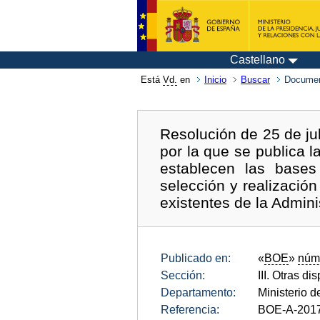
Castellano
Está
Vd.
en
Inicio
Buscar
Documen
Resolución de 25 de jul
por la que se publica l
establecen las bases
selección y realización
existentes de la Admin
Publicado en:
«
BOE
»
núm
Sección:
III. Otras di
Departamento:
Ministerio d
Referencia:
BOE-A-201