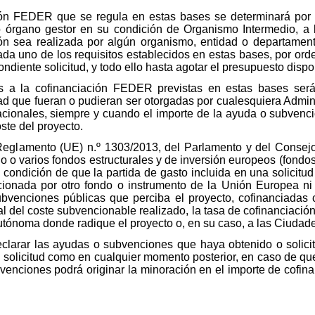
ión FEDER que se regula en estas bases se determinará por el 
 órgano gestor en su condición de Organismo Intermedio, a
ón sea realizada por algún organismo, entidad o departament
da uno de los requisitos establecidos en estas bases, por orde
ndiente solicitud, y todo ello hasta agotar el presupuesto dispo
s a la cofinanciación FEDER previstas en estas bases ser
ad que fueran o pudieran ser otorgadas por cualesquiera Admin
nacionales, siempre y cuando el importe de la ayuda o subvenc
oste del proyecto.
Reglamento (UE) n.º 1303/2013, del Parlamento y del Consej
o o varios fondos estructurales y de inversión europeos (fondo
 condición de que la partida de gasto incluida en una solicit
ionada por otro fondo o instrumento de la Unión Europea n
ubvenciones públicas que perciba el proyecto, cofinanciadas 
al del coste subvencionable realizado, la tasa de cofinanciació
ónoma donde radique el proyecto o, en su caso, a las Ciudade
eclarar las ayudas o subvenciones que haya obtenido o solici
su solicitud como en cualquier momento posterior, en caso de qu
enciones podrá originar la minoración en el importe de cofina