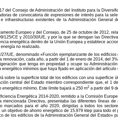
7 del Consejo de Administración del Instituto para la Diversifi
doras de convocatoria de expresiones de interés para la sele
 e infraestructuras existentes de la Administración General 
amento Europeo y del Consejo, de 25 de octubre de 2012, relativ
09/125/CE y 2010/30/UE, y por la que se derogan las Directi
ncia energética dentro de la Unión Europea y establece accione
 energía no realizado.
012/27/UE, denominado «Función ejemplarizante de los edificios
 renovación, cada año, a partir del 1 de enero de 2014, del 3% de
frigeración que tenga en propiedad y ocupe su Administración
 energético mínimos que haya fijado en aplicación del artículo 
á sobre la superficie total de los edificios con una superficie ú
ación central del Estado miembro correspondiente que, el 1 d
2
o energético mínimo. Este límite bajará a 250 m
a partir del 9 d
ficiencia Energética 2014-2020, remitido a la Comisión Europe
 la mencionada Directiva, presentaba las diferentes líneas d
ro marcados para el año 2020, dirigidas a todos los sector
n objetivo de ahorro energético de 15.979 ktep para todo el
ico de los edificios de la Administración General del Estado» p