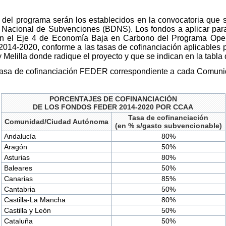
n del programa serán los establecidos en la convocatoria que s
 Nacional de Subvenciones (BDNS). Los fondos a aplicar para
n el Eje 4 de Economía Baja en Carbono del Programa Operat
 2014-2020, conforme a las tasas de cofinanciación aplicable
elilla donde radique el proyecto y que se indican en la tabla 
la tasa de cofinanciación FEDER correspondiente a cada Comu
PORCENTAJES DE COFINANCIACIÓN
DE LOS FONDOS FEDER 2014-2020 POR CCAA
Tasa de cofinanciación
Comunidad/Ciudad Autónoma
(en % s/gasto subvencionable)
Andalucía
80%
Aragón
50%
Asturias
80%
Baleares
50%
Canarias
85%
Cantabria
50%
Castilla-La Mancha
80%
Castilla y León
50%
Cataluña
50%