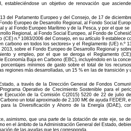
al, estableciéndose un objetivo de renovación que ascien
13 del Parlamento Europeo y del Consejo, de 17 de diciembre
 Fondo Europeo de Desarrollo Regional, al Fondo Social Euro
al y al Fondo Europeo Marítimo y de la Pesca, y por el que se
rrollo Regional, al Fondo Social Europeo, al Fondo de Cohesi
o (CE) n.º 1083/2006 del Consejo, en su artículo 9 establece 
 en carbono en todos los sectores» y el Reglamento (UE) n.º 
 2013, sobre el Fondo Europeo de Desarrollo Regional y sobre 
imiento y empleo, por el que se deroga el Reglamento (CE)
de Economía Baja en Carbono (EBC), incluyéndolo en la concent
 porcentajes mínimos de gasto sobre el total de los recurs
 regiones más desarrolladas, un 15 % en las de transición y
Estado, a través de la Dirección General de Fondos Comunit
 Programa Operativo de Crecimiento Sostenible para el per
de Ejecución de la Comisión C(2015) 5220 de 22 de julio d
 Carbono un total aproximado de 2.100 M€ de ayuda FEDER, el
o para la Diversificación y Ahorro de la Energía (IDAE), 
e, asimismo, que una parte de la dotación de este eje, se de
 en el ámbito de la Administración General del Estado, debien
gnación de las ayudas que les corresponda.