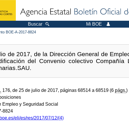
Buscar
Mi BOE
to BOE-A-2017-8824
lio de 2017, de la Dirección General de Empleo,
ificación del Convenio colectivo Compañía L
anarias.SAU.
.
176, de 25 de julio de 2017, páginas 68514 a 68519 (6
págs.
)
sposiciones
de Empleo y Seguridad Social
7-8824
boe.es/eli/es/res/2017/07/12/(4)