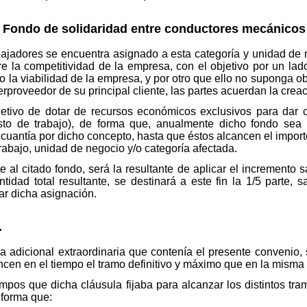
. Fondo de solidaridad entre conductores mecánicos
ajadores se encuentra asignado a esta categoría y unidad de 
re la competitividad de la empresa, con el objetivo por un la
o la viabilidad de la empresa, y por otro que ello no suponga o
rproveedor de su principal cliente, las partes acuerdan la crea
jetivo de dotar de recursos económicos exclusivos para dar c
to de trabajo), de forma que, anualmente dicho fondo sea r
uantía por dicho concepto, hasta que éstos alcancen el importe
trabajo, unidad de negocio y/o categoría afectada.
 al citado fondo, será la resultante de aplicar el incremento 
ntidad total resultante, se destinará a este fin la 1/5 parte, 
r dicha asignación.
.
a adicional extraordinaria que contenía el presente convenio, s
ncen en el tiempo el tramo definitivo y máximo que en la misma 
mpos que dicha cláusula fijaba para alcanzar los distintos tra
 forma que: