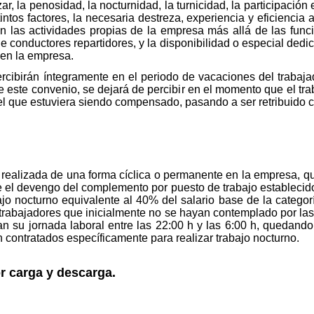
zar, la penosidad, la nocturnidad, la turnicidad, la participació
intos factores, la necesaria destreza, experiencia y eficiencia a
 las actividades propias de la empresa más allá de las funci
e conductores repartidores, y la disponibilidad o especial dedi
 en la empresa.
ercibirán íntegramente en el periodo de vacaciones del trabaj
de este convenio, se dejará de percibir en el momento que el tra
l que estuviera siendo compensado, pasando a ser retribuido c
 realizada de una forma cíclica o permanente en la empresa,
 el devengo del complemento por puesto de trabajo establecido
jo nocturno equivalente al 40% del salario base de la categorí
 trabajadores que inicialmente no se hayan contemplado por las
an su jornada laboral entre las 22:00 h y las 6:00 h, quedan
n contratados específicamente para realizar trabajo nocturno.
r carga y descarga.