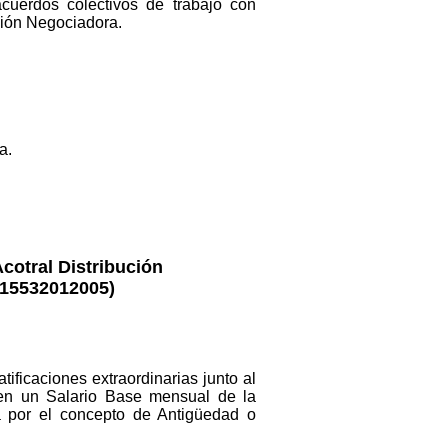
acuerdos colectivos de trabajo con
isión Negociadora.
a.
cotral Distribución
015532012005)
ificaciones extraordinarias junto al
 en un Salario Base mensual de la
a por el concepto de Antigüedad o