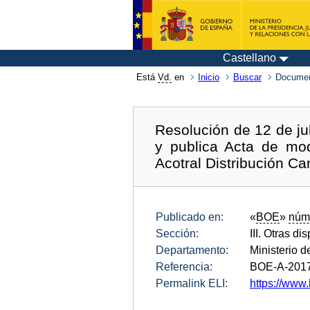
Castellano
Está
Vd.
en
Inicio
Buscar
Documen
Resolución de 12 de ju
y publica Acta de mod
Acotral Distribución C
Publicado en:
«
BOE
»
núm
Sección:
III. Otras di
Departamento:
Ministerio 
Referencia:
BOE-A-201
Permalink ELI:
https://www.