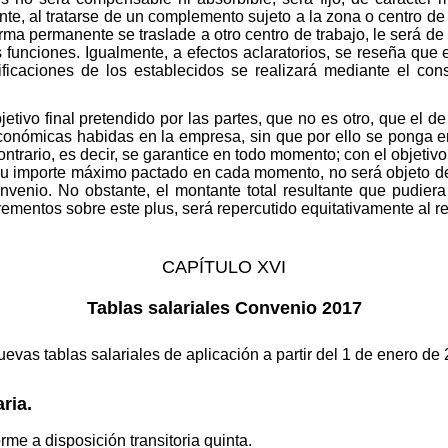
nte, al tratarse de un complemento sujeto a la zona o centro de
ma permanente se traslade a otro centro de trabajo, le será de 
 funciones. Igualmente, a efectos aclaratorios, se reseña que
caciones de los establecidos se realizará mediante el cons
etivo final pretendido por las partes, que no es otro, que el de
conómicas habidas en la empresa, sin que por ello se ponga en 
ntrario, es decir, se garantice en todo momento; con el objetiv
n su importe máximo pactado en cada momento, no será objeto d
convenio. No obstante, el montante total resultante que pudie
crementos sobre este plus, será repercutido equitativamente al r
CAPÍTULO XVI
Tablas salariales Convenio 2017
vas tablas salariales de aplicación a partir del 1 de enero de
ria.
me a disposición transitoria quinta.