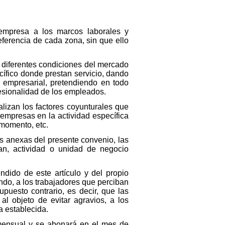
empresa a los marcos laborales y
eferencia de cada zona, sin que ello
s diferentes condiciones del mercado
cífico donde prestan servicio, dando
o empresarial, pretendiendo en todo
esionalidad de los empleados.
lizan los factores coyunturales que
empresas en la actividad específica
 momento, etc.
es anexas del presente convenio, las
can, actividad o unidad de negocio
ndido de este artículo y del propio
endo, a los trabajadores que perciban
puesto contrario, es decir, que las
l objeto de evitar agravios, a los
a establecida.
r mensual y se abonará en el mes de