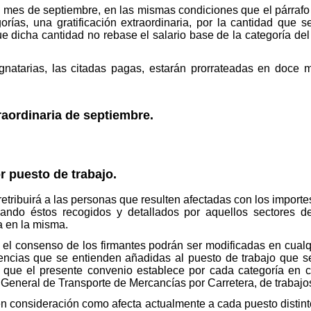
l mes de septiembre, en las mismas condiciones que el párrafo
orías, una gratificación extraordinaria, por la cantidad que s
 dicha cantidad no rebase el salario base de la categoría del 
ignatarias, las citadas pagas, estarán prorrateadas en doce 
traordinaria de septiembre.
r puesto de trabajo.
etribuirá a las personas que resulten afectadas con los import
dando éstos recogidos y detallados por aquellos sectores 
a en la misma.
o el consenso de los firmantes podrán ser modificadas en cual
gencias que se entienden añadidas al puesto de trabajo que s
s que el presente convenio establece por cada categoría en
General de Transporte de Mercancías por Carretera, de trabajo
 en consideración como afecta actualmente a cada puesto distin