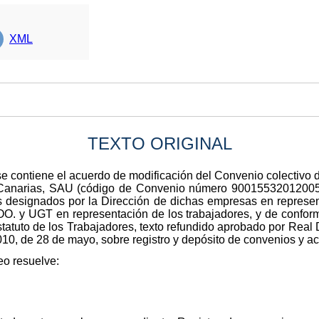
XML
TEXTO ORIGINAL
e se contiene el acuerdo de modificación del Convenio colectiv
ón Canarias, SAU (código de Convenio número 90015532012005)
s designados por la Dirección de dichas empresas en represen
OO. y UGT en representación de los trabajadores, y de conformi
statuto de los Trabajadores, texto refundido aprobado por Real 
010, de 28 de mayo, sobre registro y depósito de convenios y ac
eo resuelve: