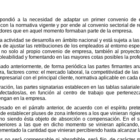
pondió a la necesidad de adaptar un primer convenio de 
on la normativa vigente y por ende al convenio sectorial de r
ajadores que en aquel momento formaban parte de la empresa.
 actividad se desarrolla en ámbito nacional y está sujeta a la
a de ajustar las retribuciones de los empleados al entorno espe
ad, no solo al propio convenio de empresa, también al proyect
leabilidad y fomentando en las mayores cotas posibles la prof
o anteriormente, de forma periódica las partes firmantes ana
, factores como: el mercado laboral, la competitividad de las 
mpresarial con el principal cliente, normativa aplicable en cada
ación, las partes signatarias establecen en las tablas salarial
 afectados/as, en función al centro de trabajo que pertenez
tengan en la empresa.
ado en el párrafo anterior, de acuerdo con el espíritu prete
 de establecer pluses de zona inferiores a los que vinieran rigi
no siendo ésta objeto de absorción o compensación. En el su
periores a las que en dicho momento se vinieran aplicando, a
rementado la cantidad que vinieran percibiendo hasta alcanzar l
lus no será compensable ni absorbible, será fijo, de carácte