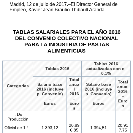
Madrid, 12 de julio de 2017.–El Director General de
Empleo, Xavier Jean Braulio Thibault Aranda.
TABLAS SALARIALES PARA EL AÑO 2016
DEL CONVENIO COLECTIVO NACIONAL
PARA LA INDUSTRIA DE PASTAS
ALIMENTICIAS
Tablas 2016
Tablas 2016
actualizadas con el
0,1%
Total
Total
Salario base
anua
Salario base
Categorías
anual
2016 (incluye
l
2016 (incluye
2016
p. Convenio)
2016
p. Convenio)
–
–
–
–
Euro
Euros
Euro
Euros
s
s
I. De
Producción
20.89
20.91
Oficial de 1.ª
1.393,12
1.394,51
6,85
7,75