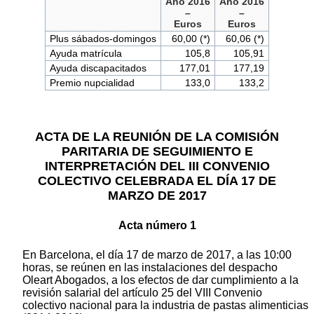
Año 2016
Año 2016
–
–
Euros
Euros
Plus sábados-domingos
60,00 (*)
60,06 (*)
Ayuda matrícula
105,8
105,91
Ayuda discapacitados
177,01
177,19
Premio nupcialidad
133,0
133,2
ACTA DE LA REUNIÓN DE LA COMISIÓN
PARITARIA DE SEGUIMIENTO E
INTERPRETACIÓN DEL III CONVENIO
COLECTIVO CELEBRADA EL DÍA 17 DE
MARZO DE 2017
Acta número 1
En Barcelona, el día 17 de marzo de 2017, a las 10:00
horas, se reúnen en las instalaciones del despacho
Oleart Abogados, a los efectos de dar cumplimiento a la
revisión salarial del artículo 25 del VIII Convenio
colectivo nacional para la industria de pastas alimenticias