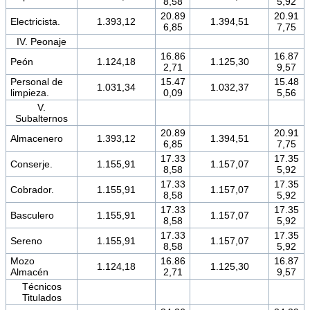
8,58
5,92
20.89
20.91
Electricista.
1.393,12
1.394,51
6,85
7,75
IV. Peonaje
16.86
16.87
Peón
1.124,18
1.125,30
2,71
9,57
Personal de
15.47
15.48
1.031,34
1.032,37
limpieza.
0,09
5,56
V.
Subalternos
20.89
20.91
Almacenero
1.393,12
1.394,51
6,85
7,75
17.33
17.35
Conserje.
1.155,91
1.157,07
8,58
5,92
17.33
17.35
Cobrador.
1.155,91
1.157,07
8,58
5,92
17.33
17.35
Basculero
1.155,91
1.157,07
8,58
5,92
17.33
17.35
Sereno
1.155,91
1.157,07
8,58
5,92
Mozo
16.86
16.87
1.124,18
1.125,30
Almacén
2,71
9,57
Técnicos
Titulados