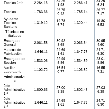
34.26
34.29
Técnico Jefe
2.284,13
2.286,41
1,98
6,24
26.75
26.77
Técnico
1.783,36
1.785,14
0,42
7,17
Ayudante
19.78
19.80
Técnico
1.319,12
1.320,44
6,74
6,53
Sanitario
Técnicos no
titulados
Encargado
30.92
30.95
2.061,58
2.063,64
General
3,68
4,60
Maestro de
24.69
24.71
1.646,11
1.647,76
Fabricación.
1,61
6,30
Encargado de
22.99
23.01
1.533,06
1.534,59
Sección
5,86
8,86
Auxiliar
16.54
16.55
1.102,72
1.103,82
Laboratorio.
0,77
7,31
Administrativo
s
Jefe
27.00
27.03
Administrativo
1.800,63
1.802,43
9,38
6,39
1.ª
Jefe
24.69
24.71
Administrativo
1.646,11
1.647,76
1,61
6,30
2.ª