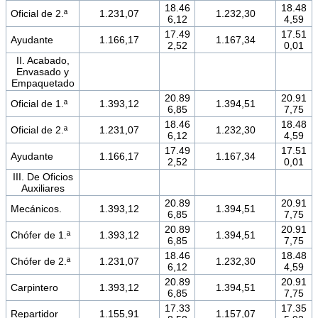
18.46
18.48
Oficial de 2.ª
1.231,07
1.232,30
6,12
4,59
17.49
17.51
Ayudante
1.166,17
1.167,34
2,52
0,01
II. Acabado,
Envasado y
Empaquetado
20.89
20.91
Oficial de 1.ª
1.393,12
1.394,51
6,85
7,75
18.46
18.48
Oficial de 2.ª
1.231,07
1.232,30
6,12
4,59
17.49
17.51
Ayudante
1.166,17
1.167,34
2,52
0,01
III. De Oficios
Auxiliares
20.89
20.91
Mecánicos.
1.393,12
1.394,51
6,85
7,75
20.89
20.91
Chófer de 1.ª
1.393,12
1.394,51
6,85
7,75
18.46
18.48
Chófer de 2.ª
1.231,07
1.232,30
6,12
4,59
20.89
20.91
Carpintero
1.393,12
1.394,51
6,85
7,75
17.33
17.35
Repartidor
1.155,91
1.157,07