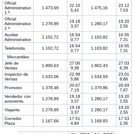
Oficial
22.10
22.12
Administrativo
1.473,69
1.475,16
5,42
7,53
1.ª.
Oficial
19.18
19.20
Administrativo
1.278,89
1.280,17
3,37
2,55
2.ª.
Auxiliar
16.54
16.55
1.102,72
1.103,82
Administrativo
0,77
7,31
16.54
16.55
Telefonista.
1.102,72
1.103,82
0,77
7,31
Mercantiles
Jefe de
27.00
27.03
1.800,63
1.802,43
Ventas
9,38
6,39
Inspector de
22.99
23.01
1.533,06
1.534,59
Ventas
5,86
8,86
20.67
20.69
Promotor.
1.378,48
1.379,86
7,19
7,87
Vendedor con
19.18
19.20
1.278,89
1.280,17
autoventa.
3,37
2,55
19.18
19.20
Viajante
1.278,89
1.280,17
3,37
2,55
Corredor
17.51
17.53
1.167,66
1.168,83
Plaza
4,84
2,35