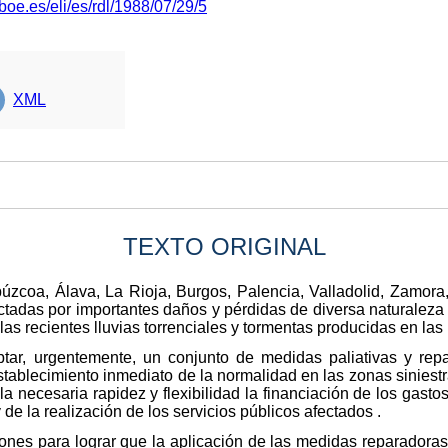
boe.es/eli/es/rdl/1988/07/29/5
XML
TEXTO ORIGINAL
púzcoa, Álava, La Rioja, Burgos, Palencia, Valladolid, Zamor
ctadas por importantes daños y pérdidas de diversa naturaleza e
r las recientes lluvias torrenciales y tormentas producidas en la
optar, urgentemente, un conjunto de medidas paliativas y r
stablecimiento inmediato de la normalidad en las zonas siniestr
a necesaria rapidez y flexibilidad la financiación de los gasto
 de la realización de los servicios públicos afectados .
ones para lograr que la aplicación de las medidas reparadoras