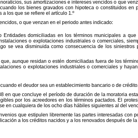
ignoraticios, sus amortizaciones e intereses vencidos o que ven
 cuando los bienes gravados con hipoteca o constituidos en 
a los que se refiere el artículo 1.º
vencidos, o que venzan en el periodo antes indicado:
 Entidades domiciliadas en los términos municipales a que se 
instalaciones o explotaciones industriales o comerciales, sie
 se vea disminuida como consecuencia de los siniestros pr
 que, aunque residan o estén domiciliadas fuera de los térmi
nstalaciones o explotaciones industriales o comerciales y haya
 cuando el deudor sea un establecimiento bancario o de crédito
88 en que concluye el período de duración de la moratoria esta
igibles por los acreedores en los términos pactados. El prote
 en cualquiera de los ocho días hábiles siguientes al del venc
venios que estipulen libremente las partes interesadas con po
licación a los créditos nacidos y a los renovados después de l