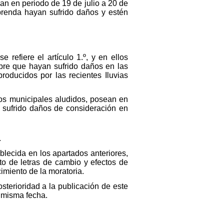
zan en periodo de 19 de julio a 20 de
prenda hayan sufrido daños y estén
refiere el artículo 1.º, y en ellos
mpre que hayan sufrido daños en las
oducidos por las recientes Iluvias
nos municipales aludidos, posean en
n sufrido daños de consideración en
.
blecida en los apartados anteriores,
sto de letras de cambio y efectos de
imiento de la moratoria.
sterioridad a la publicación de este
a misma fecha.