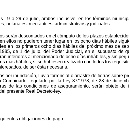
as 19 a 29 de julio, ambos inclusive, en los términos municipa
es, notariales, mercantiles, administrativos y judiciales.
os serán descontados en el cómputo de los plazos establecido
 en ellos no pudieron tener lugar en los ocho días hábiles sigu
ales en los primeros ocho días hábiles del próximo mes de sept
/1985, de 1 de julio, del Poder Judicial, en el supuesto de 
ran inferiores al mencionado de ocho días inhábiles, y sin perju
hos días hábiles, si se hubiesen realizado con todos los requisit
interesados, de ser ésta necesaria.
s por inundación, Iluvia torrencial o arrastre de tierras sobre
io Combinado, regulado por la Ley 87/1978, de 28 de diciemb
ras de las condiciones de aseguramiento, serán objeto de 
7 del presente Real Decreto-ley.
iguientes obligaciones de pago: