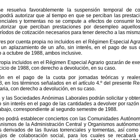
 resuelva favorablemente la suspensión temporal de con
l podrá autorizar que al tiempo en que se perciban las presta
rrenciales y tormentas no se compute a efectos de consumir 
autorizar que perciban prestaciones por desempleo aquellos
ríodos de cotización necesarios para tener derecho a las mism
es por cuenta propia no incluidos en el Régimen Especial Agrari
s, un aplazamiento de un año, sin interés, en el pago de sus 
o a octubre de 1988, ambos inclusive.
propia incluidos en el Régimen Especial Agrario gozarán de exe
icio de 1988, con derecho a devolución, en su caso.
n en el pago de la cuota por jornadas teóricas y reales
8, en los términos señalados en el artículo 4.º del presente Re
cuaria, con derecho a devolución, en su caso.
y las Sociedades Anónimas Laborales podrán solicitar y obtene
 sin interés en el pago de las cantidades a devolver por razó
abajo, correspondiente al segundo semestre de 1988.
leo podrá establecer conciertos con las Comunidades Autónomas
anismos de la Administración Central y Organismos autónomos
 derivados de las lluvias torrenciales y tormentas, así com
bajos de colaboración social, para los cuales se recabar