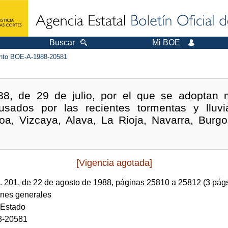
Buscar
Mi BOE
to BOE-A-1988-20581
988, de 29 de julio, por el que se adoptan 
usados por las recientes tormentas y lluvia
a, Vizcaya, Alava, La Rioja, Navarra, Burgos
[Vigencia agotada]
.
201, de 22 de agosto de 1988, páginas 25810 a 25812 (3
pág
ones generales
 Estado
8-20581