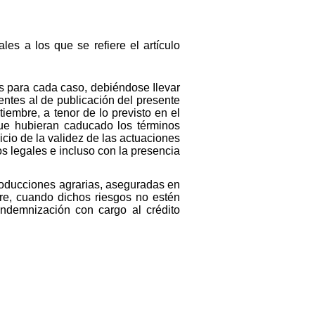
les a los que se refiere el artículo
s para cada caso, debiéndose Ilevar
ientes al de publicación del presente
iembre, a tenor de lo previsto en el
que hubieran caducado los términos
icio de la validez de las actuaciones
os legales e incluso con la presencia
 producciones agrarias, aseguradas en
re, cuando dichos riesgos no estén
indemnización con cargo al crédito