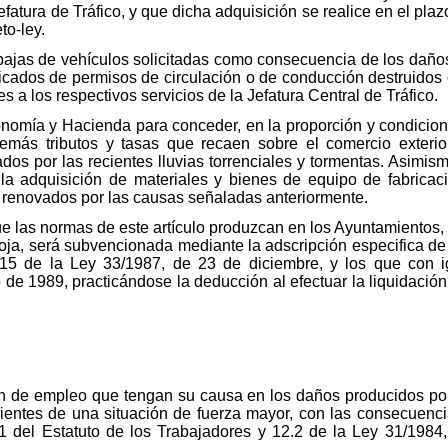
fatura de Tráfico, y que dicha adquisición se realice en el plaz
to-ley.
bajas de vehículos solicitadas como consecuencia de los daños s
licados de permisos de circulación o de conducción destruidos 
 a los respectivos servicios de la Jefatura Central de Tráfico.
conomía y Hacienda para conceder, en la proporción y condicio
demás tributos y tasas que recaen sobre el comercio exterio
dos por las recientes lluvias torrenciales y tormentas. Asimis
r la adquisición de materiales y bienes de equipo de fabrica
enovados por las causas señaladas anteriormente.
ue las normas de este artículo produzcan en los Ayuntamientos,
a, será subvencionada mediante la adscripción especifica de 
115 de la Ley 33/1987, de 23 de diciembre, y los que con i
e 1989, practicándose la deducción al efectuar la liquidación
n de empleo que tengan su causa en los daños producidos por l
ientes de una situación de fuerza mayor, con las consecuenc
1 del Estatuto de los Trabajadores y 12.2 de la Ley 31/1984