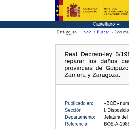
Castellano
Está
Vd.
en
Inicio
Buscar
Documen
Real Decreto-ley 5/1
reparar los daños ca
provincias de Guipúzco
Zamora y Zaragoza.
Publicado en:
«
BOE
»
núm
Sección:
I. Disposici
Departamento:
Jefatura del
Referencia:
BOE-A-198