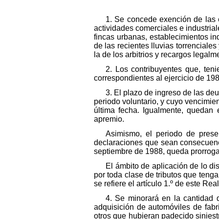
1. Se concede exención de las cu
actividades comerciales e industrial
fincas urbanas, establecimientos in
de las recientes lluvias torrenciale
la de los arbitrios y recargos legalm
2. Los contribuyentes que, teni
correspondientes al ejercicio de 19
3. El plazo de ingreso de las de
periodo voluntario, y cuyo vencimien
última fecha. Igualmente, quedan
apremio.
Asimismo, el periodo de prese
declaraciones que sean consecuencia
septiembre de 1988, queda prorroga
El ámbito de aplicación de lo di
por toda clase de tributos que tengan
se refiere el artículo 1.º de este Rea
4. Se minorará en la cantidad 
adquisición de automóviles de fabr
otros que hubieran padecido siniestr