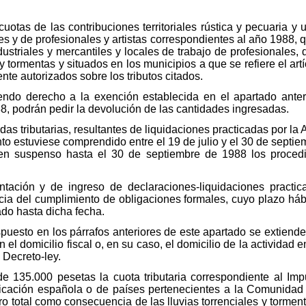
otas de las contribuciones territoriales rústica y pecuaria y u
es y de profesionales y artistas correspondientes al año 1988, 
dustriales y mercantiles y locales de trabajo de profesionale
s y tormentas y situados en los municipios a que se refiere el a
ente autorizados sobre los tributos citados.
endo derecho a la exención establecida en el apartado anteri
88, podrán pedir la devolución de las cantidades ingresadas.
udas tributarias, resultantes de liquidaciones practicadas por l
to estuviese comprendido entre el 19 de julio y el 30 de septie
 en suspenso hasta el 30 de septiembre de 1988 los proced
ntación y de ingreso de declaraciones-liquidaciones practi
 del cumplimiento de obligaciones formales, cuyo plazo hábil 
do hasta dicha fecha.
spuesto en los párrafos anteriores de este apartado se extiende
 el domicilio fiscal o, en su caso, el domicilio de la actividad
l Decreto-ley.
de 135.000 pesetas la cuota tributaria correspondiente al Im
icación española o de países pertenecientes a la Comunidad 
o total como consecuencia de las lluvias torrenciales y torment