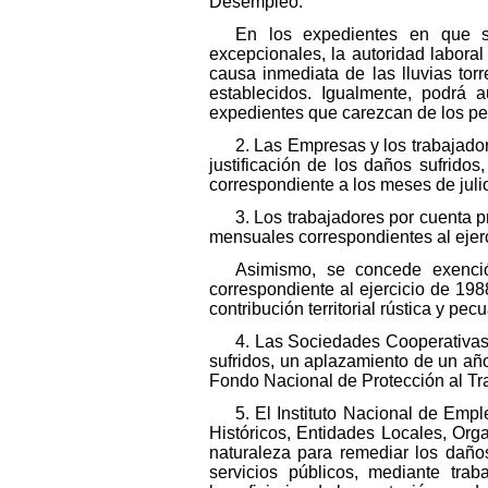
Desempleo.
En los expedientes en que se
excepcionales, la autoridad labora
causa inmediata de las lluvias to
establecidos. Igualmente, podrá 
expedientes que carezcan de los pe
2. Las Empresas y los trabajador
justificación de los daños sufrido
correspondiente a los meses de juli
3. Los trabajadores por cuenta 
mensuales correspondientes al ejerc
Asimismo, se concede exenció
correspondiente al ejercicio de 198
contribución territorial rústica y pe
4. Las Sociedades Cooperativas 
sufridos, un aplazamiento de un año
Fondo Nacional de Protección al Tr
5. El Instituto Nacional de Emp
Históricos, Entidades Locales, Org
naturaleza para remediar los daños
servicios públicos, mediante tra