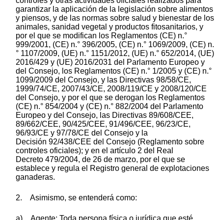
controles y otras actividades oficiales realizados para
garantizar la aplicación de la legislación sobre alimentos
y piensos, y de las normas sobre salud y bienestar de los
animales, sanidad vegetal y productos fitosanitarios, y
por el que se modifican los Reglamentos (CE) n.°
999/2001, (CE) n.° 396/2005, (CE) n.° 1069/2009, (CE) n.
° 1107/2009, (UE) n.° 1151/2012, (UE) n.° 652/2014, (UE)
2016/429 y (UE) 2016/2031 del Parlamento Europeo y
del Consejo, los Reglamentos (CE) n.° 1/2005 y (CE) n.°
1099/2009 del Consejo, y las Directivas 98/58/CE,
1999/74/CE, 2007/43/CE, 2008/119/CE y 2008/120/CE
del Consejo, y por el que se derogan los Reglamentos
(CE) n.° 854/2004 y (CE) n.° 882/2004 del Parlamento
Europeo y del Consejo, las Directivas 89/608/CEE,
89/662/CEE, 90/425/CEE, 91/496/CEE, 96/23/CE,
96/93/CE y 97/78/CE del Consejo y la
Decisión 92/438/CEE del Consejo (Reglamento sobre
controles oficiales); y en el artículo 2 del Real
Decreto 479/2004, de 26 de marzo, por el que se
establece y regula el Registro general de explotaciones
ganaderas.
2. Asimismo, se entenderá como:
a) Agente: Toda persona física o jurídica que esté