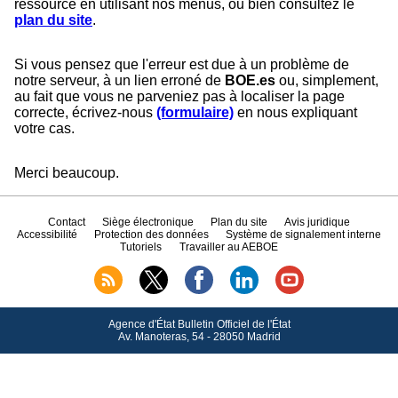
ressource en utilisant nos menus, ou bien consultez le
plan du site
.
Si vous pensez que l'erreur est due à un problème de
notre serveur, à un lien erroné de
BOE.es
ou, simplement,
au fait que vous ne parveniez pas à localiser la page
correcte, écrivez-nous
(formulaire)
en nous expliquant
votre cas.
Merci beaucoup.
Contact
Siège électronique
Plan du site
Avis juridique
Accessibilité
Protection des données
Système de signalement interne
Tutoriels
Travailler au AEBOE
Agence d'État Bulletin Officiel de l'État
Av.
Manoteras, 54 - 28050 Madrid