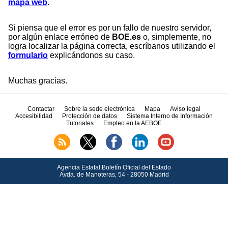
mapa web
.
Si piensa que el error es por un fallo de nuestro servidor,
por algún enlace erróneo de
BOE.es
o, simplemente, no
logra localizar la página correcta, escríbanos utilizando el
formulario
explicándonos su caso.
Muchas gracias.
Contactar
Sobre la sede electrónica
Mapa
Aviso legal
Accesibilidad
Protección de datos
Sistema Interno de Información
Tutoriales
Empleo en la AEBOE
Agencia Estatal Boletín Oficial del Estado
Avda.
de Manoteras, 54 - 28050 Madrid