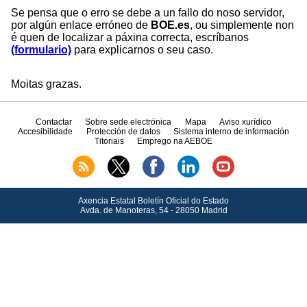
Se pensa que o erro se debe a un fallo do noso servidor,
por algún enlace erróneo de
BOE.es
, ou simplemente non
é quen de localizar a páxina correcta, escríbanos
(formulario)
para explicarnos o seu caso.
Moitas grazas.
Contactar
Sobre sede electrónica
Mapa
Aviso xurídico
Accesibilidade
Protección de datos
Sistema interno de información
Titoriais
Emprego na AEBOE
Axencia Estatal Boletín Oficial do Estado
Avda.
de Manoteras, 54 - 28050 Madrid