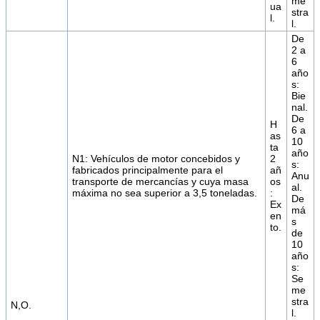
me
ua
stra
l.
l.
De
2 a
6
año
s:
Bie
nal.
De
H
6 a
as
10
ta
año
N1: Vehículos de motor concebidos y
2
s:
fabricados principalmente para el
añ
Anu
transporte de mercancías y cuya masa
os
al.
máxima no sea superior a 3,5 toneladas.
:
De
Ex
má
en
s
to.
de
10
año
s:
Se
me
stra
N,O.
l.