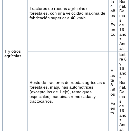
ta
Bie
4
nal.
Tractores de ruedas agrícolas o
añ
De
forestales, con una velocidad máxima de
os
má
fabricación superior a 40 km/h.
:
s
Ex
de
en
16
to.
año
s:
Anu
al.
T y otros
Ent
agrícolas.
re 8
y
16
H
año
as
s:
ta
Resto de tractores de ruedas agrícolas o
Bie
8
forestales, maquinas automotrices
nal.
añ
(excepto las de 1 eje), remolques
De
os
especiales, maquinas remolcadas y
má
:
tractocarros.
s
Ex
de
en
16
to.
año
s:
Anu
al.