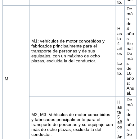
to.
De
má
s
de
H
4
as
año
ta
s:
M1: vehículos de motor concebidos y
4
Bie
fabricados principalmente para el
añ
nal.
transporte de personas y de sus
os
De
equipajes, con un máximo de ocho
:
má
plazas, excluida la del conductor.
Ex
s
en
de
to.
10
año
M.
s:
Anu
al.
De
H
má
as
s
ta
M2, M3: Vehículos de motor concebidos
de
5
y fabricados principalmente para el
5
añ
transporte de personas y su equipaje con
año
os
más de ocho plazas, excluida la del
s:
:
conductor.
Se
An