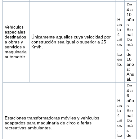
De
4 a
10
H
año
as
s:
Vehículos
ta
Bie
especiales
4
nal.
destinados
Únicamente aquellos cuya velocidad por
añ
De
a obras y
construcción sea igual o superior a 25
os
má
servicios y
Km/h.
:
s
maquinaria
Ex
de
automotriz.
en
10
to.
año
s:
Anu
al.
De
4 a
6
H
año
as
s:
ta
Bie
4
nal.
Estaciones transformadoras móviles y vehículos
añ
De
adaptados para maquinaria de circo o ferias
os
má
recreativas ambulantes.
:
s
Ex
de