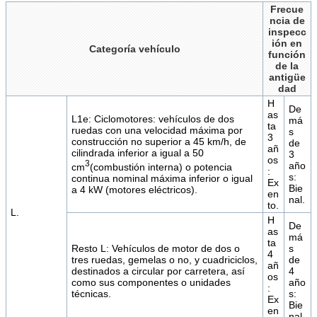
Frecue
ncia de
inspecc
ión en
Categoría vehículo
función
de la
antigüe
dad
H
De
as
L1e: Ciclomotores: vehículos de dos
má
ta
ruedas con una velocidad máxima por
s
3
construcción no superior a 45 km/h, de
de
añ
cilindrada inferior a igual a 50
3
os
3
año
cm
(combustión interna) o potencia
:
s:
continua nominal máxima inferior o igual
Ex
Bie
a 4 kW (motores eléctricos).
en
nal.
to.
L.
H
De
as
má
ta
Resto L: Vehículos de motor de dos o
s
4
tres ruedas, gemelas o no, y cuadriciclos,
de
añ
destinados a circular por carretera, así
4
os
como sus componentes o unidades
año
:
técnicas.
s:
Ex
Bie
en
nal.