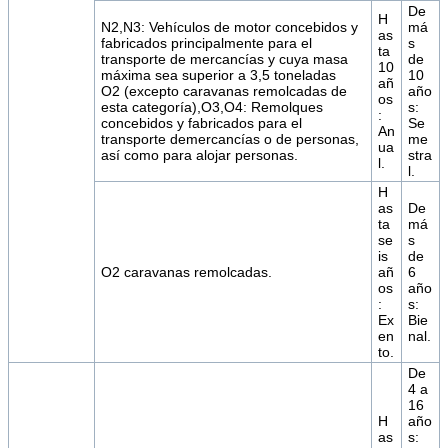
De
H
N2,N3: Vehículos de motor concebidos y
má
as
fabricados principalmente para el
s
ta
transporte de mercancías y cuya masa
de
10
máxima sea superior a 3,5 toneladas
10
añ
O2 (excepto caravanas remolcadas de
año
os
esta categoría),O3,O4: Remolques
s:
:
concebidos y fabricados para el
Se
An
transporte demercancías o de personas,
me
ua
así como para alojar personas.
stra
l.
l.
H
as
De
ta
má
se
s
is
de
O2 caravanas remolcadas.
añ
6
os
año
:
s:
Ex
Bie
en
nal.
to.
De
4 a
16
H
año
as
s: