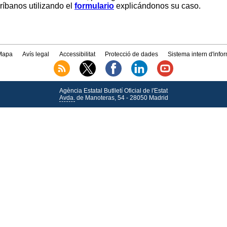
críbanos utilizando el
formulario
explicándonos su caso.
Mapa
Avís legal
Accessibilitat
Protecció de dades
Sistema intern d'info
Agència Estatal Butlletí Oficial de l'Estat
Avda.
de Manoteras, 54 - 28050 Madrid