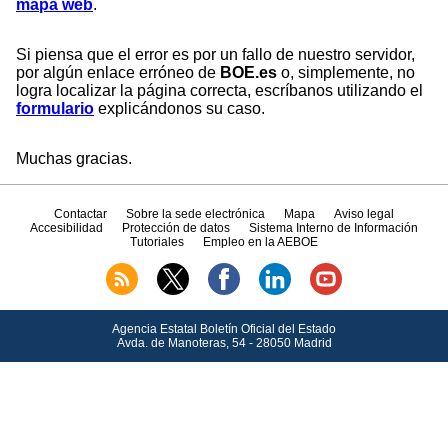
mapa web
.
Si piensa que el error es por un fallo de nuestro servidor,
por algún enlace erróneo de
BOE.es
o, simplemente, no
logra localizar la página correcta, escríbanos utilizando el
formulario
explicándonos su caso.
Muchas gracias.
Contactar
Sobre la sede electrónica
Mapa
Aviso legal
Accesibilidad
Protección de datos
Sistema Interno de Información
Tutoriales
Empleo en la AEBOE
Agencia Estatal Boletín Oficial del Estado
Avda.
de Manoteras, 54 - 28050 Madrid