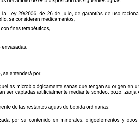
s del ámbito de esta disposición las siguientes aguas:
a la Ley 29/2006, de 26 de julio, de garantías de uso racion
rollo, se consideren medicamentos,
con fines terapéuticos,
o envasadas.
o, se entenderá por:
quellas microbiológicamente sanas que tengan su origen en un
n ser captadas artificialmente mediante sondeo, pozo, zanja o
ente de las restantes aguas de bebida ordinarias:
rizada por su contenido en minerales, oligoelementos y otro