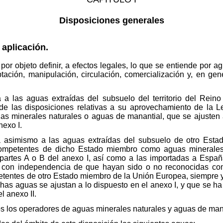
Disposiciones generales
 aplicación.
 por objeto definir, a efectos legales, lo que se entiende por 
tación, manipulación, circulación, comercialización y, en gene
rá a las aguas extraídas del subsuelo del territorio del Rei
 de las disposiciones relativas a su aprovechamiento de la L
 minerales naturales o aguas de manantial, que se ajusten a
nexo I.
ará asimismo a las aguas extraídas del subsuelo de otro Es
competentes de dicho Estado miembro como aguas minerales
 partes A o B del anexo I, así como a las importadas a Espa
, con independencia de que hayan sido o no reconocidas co
etentes de otro Estado miembro de la Unión Europea, siempre y
chas aguas se ajustan a lo dispuesto en el anexo I, y que se h
l anexo II.
dos los operadores de aguas minerales naturales y aguas de man