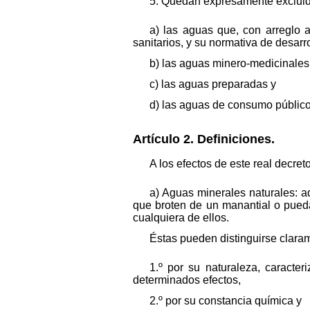
5. Quedan expresamente excluida
a) las aguas que, con arreglo 
sanitarios, y su normativa de desar
b) las aguas minero-medicinales 
c) las aguas preparadas y
d) las aguas de consumo públic
Artículo 2. Definiciones.
A los efectos de este real decret
a) Aguas minerales naturales: a
que broten de un manantial o pueda
cualquiera de ellos.
Éstas pueden distinguirse claram
1.º por su naturaleza, caracte
determinados efectos,
2.º por su constancia química y