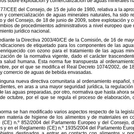
ros sobre explotación y comercialización de aguas minerales na
777/CEE del Consejo, de 15 de julio de 1980, relativa a la apro
 y comercialización de aguas minerales naturales, ha sido re
y del Consejo, de 18 de junio de 2009, sobre explotación y 
mbios de procedimientos administrativos a nivel europeo que 
iento jurídico nacional.
iante la Directiva 2003/40/CE de la Comisión, de 16 de mayo d
 indicaciones de etiquetado para los componentes de las agua
e enriquecido con ozono para el tratamiento de las aguas mi
ización de la normativa vigente, dado el carácter trascendent
a salud humana. Esta norma fue transpuesta al ordenamiento
bre, por el que se modifica el Real Decreto 1074/2002, de 18 
n y comercio de aguas de bebida envasadas.
ninguna nueva directiva comunitaria al ordenamiento español,
entes, en aras a una mayor seguridad jurídica, la regulación
de las aguas preparadas, por otro, normativa que hasta ahora s
de octubre, por el que se regula el proceso de elaboración, 
norma se han modificado varios aspectos respecto de la legisla
 en materia de higiene de los alimentos y de materiales en con
 (CE) n.º 852/2004 del Parlamento Europeo y del Consejo, de 
ios y en el Reglamento (CE) n.º 1935/2004 del Parlamento Euro
bjetos destinados a entrar en contacto con alimentos y po