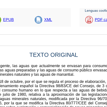
Lenguas coofic
EPUB
XML
PDF ca
TEXTO ORIGINAL
igente, las aguas que actualmente se envasan para consum
 las aguas preparadas y las aguas de consumo público envasad
nerales naturales y las aguas de manantial.
8 de octubre, por el que se regula el proceso de elaboración,
denamiento español la Directiva 98/83/CE del Consejo, de 3 d
al consumo humano en lo que respecta a las aguas de bebida
julio de 1980, relativa a la aproximación de las legislaci
 aguas minerales naturales, modificada por la Directiva 96/
, por la que se modifica la Directiva 80/777/CEE del Consejo