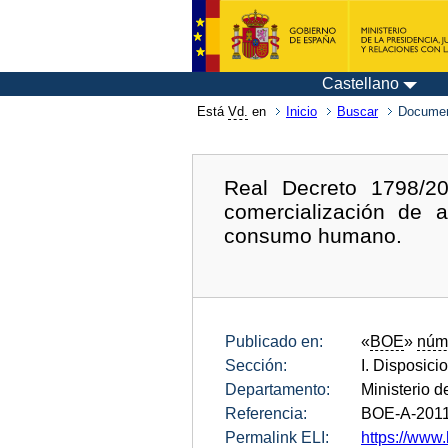
Castellano
Está
Vd.
en
Inicio
Buscar
Documen
Real Decreto 1798/20
comercialización de 
consumo humano.
Publicado en:
«
BOE
»
núm
Sección:
I. Disposici
Departamento:
Ministerio d
Referencia:
BOE-A-201
Permalink ELI:
https://www.