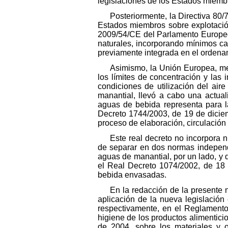
legislaciones de los Estados miemb
Posteriormente, la Directiva 80/
Estados miembros sobre explotación
2009/54/CE del Parlamento Europeo 
naturales, incorporando mínimos ca
previamente integrada en el ordenam
Asimismo, la Unión Europea, med
los límites de concentración y las
condiciones de utilización del air
manantial, llevó a cabo una actual
aguas de bebida representa para l
Decreto 1744/2003, de 19 de diciem
proceso de elaboración, circulació
Este real decreto no incorpora 
de separar en dos normas independi
aguas de manantial, por un lado, y 
el Real Decreto 1074/2002, de 18 
bebida envasadas.
En la redacción de la presente 
aplicación de la nueva legislación
respectivamente, en el Reglamento
higiene de los productos alimentic
de 2004, sobre los materiales y o