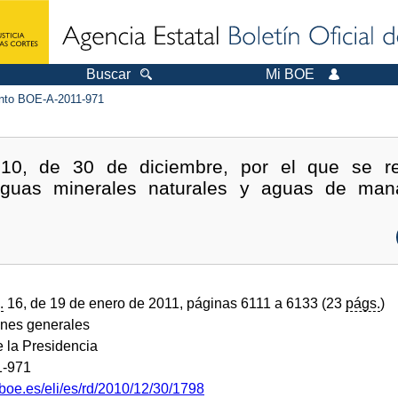
Buscar
Mi BOE
to BOE-A-2011-971
10, de 30 de diciembre, por el que se re
aguas minerales naturales y aguas de man
.
16, de 19 de enero de 2011, páginas 6111 a 6133 (23
págs.
)
ones generales
e la Presidencia
1-971
boe.es/eli/es/rd/2010/12/30/1798