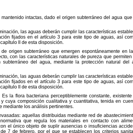
n mantenido intactas, dado el origen subterráneo del agua que
minación, las aguas deberán cumplir las características estable
ación fijados en el artículo 3 para este tipo de aguas, así c
apítulo II de esta disposición.
 de origen subterráneo que emergen espontáneamente en la s
ecto, con las características naturales de pureza que permiten
n subterráneo del agua, mediante la protección natural del a
minación, las aguas deberán cumplir las características estable
ación fijados en el artículo 3 para este tipo de aguas, así c
apítulo II de esta disposición.
Es la flora bacteriana perceptiblemente constante, existente
y cuya composición cualitativa y cuantitativa, tenida en cue
 mediante los análisis pertinentes.
vasadas: aquellas distribuidas mediante red de abastecimient
normativa que regula los materiales en contacto con alime
, con el único objeto de suplir ausencias o insuficiencias acci
de 7 de febrero, por el que se establecen los criterios sanit