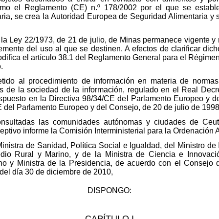
o el Reglamento (CE) n.º 178/2002 por el que se establece
ria, se crea la Autoridad Europea de Seguridad Alimentaria y se
 la Ley 22/1973, de 21 de julio, de Minas permanece vigente y 
mente del uso al que se destinen. A efectos de clarificar dich
odifica el artículo 38.1 del Reglamento General para el Régimen
.
etido al procedimiento de información en materia de normas
os de la sociedad de la información, regulado en el Real Decr
ispuesto en la Directiva 98/34/CE del Parlamento Europeo y d
E del Parlamento Europeo y del Consejo, de 20 de julio de 1998
nsultadas las comunidades autónomas y ciudades de Ceuta 
ptivo informe la Comisión Interministerial para la Ordenación A
Ministra de Sanidad, Política Social e Igualdad, del Ministro de
io Rural y Marino, y de la Ministra de Ciencia e Innovaci
no y Ministra de la Presidencia, de acuerdo con el Consejo d
del día 30 de diciembre de 2010,
DISPONGO:
CAPÍTULO I