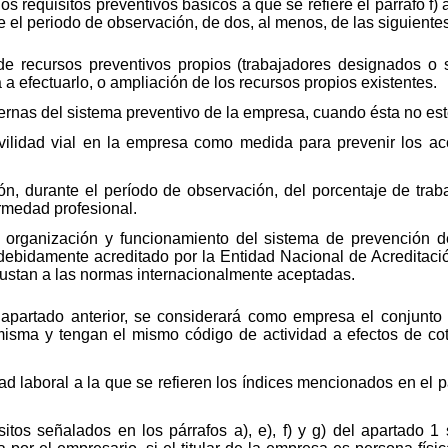
s requisitos preventivos básicos a que se refiere el párrafo f) 
nte el periodo de observación, de dos, al menos, de las siguiente
a de recursos preventivos propios (trabajadores designados o 
a efectuarlo, o ampliación de los recursos propios existentes.
ternas del sistema preventivo de la empresa, cuando ésta no est
vilidad vial en la empresa como medida para prevenir los acc
ión, durante el período de observación, del porcentaje de tra
rmedad profesional.
la organización y funcionamiento del sistema de prevención d
ebidamente acreditado por la Entidad Nacional de Acreditación
justan a las normas internacionalmente aceptadas.
el apartado anterior, se considerará como empresa el conjunt
isma y tengan el mismo código de actividad a efectos de cot
dad laboral a la que se refieren los índices mencionados en el p
itos señalados en los párrafos a), e), f) y g) del apartado 1 