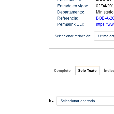
Entrada en vigor:
02/04/20
Departamento:
Ministeri
Referencia:
BOE-A-20
Permalink ELI:
https://w
Seleccionar redacción:
Última ac
Completo
Solo Texto
Índic
Ir a:
Seleccionar apartado