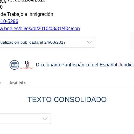
10
o de Trabajo e Inmigración
10-5296
ww.boe.es/eli/es/rd/2010/03/31/404/con
tualización publicada el 24/03/2017
Diccionario Panhispánico del Español
J
urídic
e
Análisis
TEXTO CONSOLIDADO