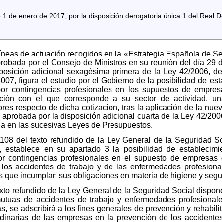
1 de enero de 2017, por la disposición derogatoria única.1 del Real 
 líneas de actuación recogidos en la «Estrategia Española de S
probada por el Consejo de Ministros en su reunión del día 29 
sposición adicional sexagésima primera de la Ley 42/2006, d
07, figura el estudio por el Gobierno de la posibilidad de es
por contingencias profesionales en los supuestos de empre
lación con el que corresponde a su sector de actividad, un
tores respecto de dicha cotización, tras la aplicación de la nuev
aprobada por la disposición adicional cuarta de la Ley 42/200
cha en las sucesivas Leyes de Presupuestos.
lo 108 del texto refundido de la Ley General de la Seguridad 
o, establece en su apartado 3 la posibilidad de establecimi
or contingencias profesionales en el supuesto de empresas
los accidentes de trabajo y de las enfermedades profesion
 que incumplan sus obligaciones en materia de higiene y segur
 texto refundido de la Ley General de la Seguridad Social dispo
utuas de accidentes de trabajo y enfermedades profesional
s, se adscribirá a los fines generales de prevención y rehabili
rdinarias de las empresas en la prevención de los accidente