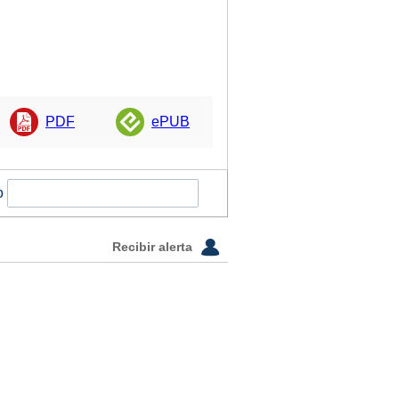
PDF
ePUB
o
Recibir alerta