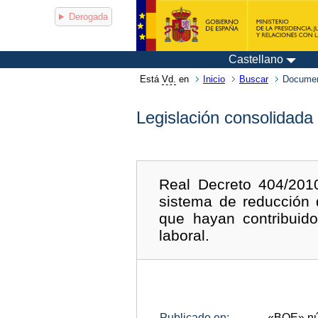
Derogada
Castellano
Está
Vd.
en
Inicio
Buscar
Documen
Legislación consolidada
Real Decreto 404/201
sistema de reducción 
que hayan contribuido
laboral.
Publicado en:
«BOE»
n