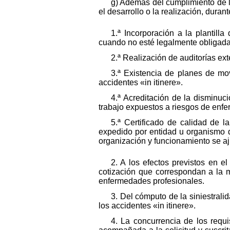
g) Además del cumplimiento de lo
el desarrollo o la realización, dura
1.ª Incorporación a la plantill
cuando no esté legalmente obligada 
2.ª Realización de auditorías ex
3.ª Existencia de planes de mo
accidentes «in itinere».
4.ª Acreditación de la disminuc
trabajo expuestos a riesgos de enfe
5.ª Certificado de calidad de 
expedido por entidad u organismo d
organización y funcionamiento se a
2. A los efectos previstos en 
cotización que correspondan a la m
enfermedades profesionales.
3. Del cómputo de la siniestrali
los accidentes «in itinere».
4. La concurrencia de los requis