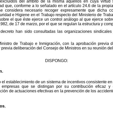
 excluidos del ámbito de la misma aquellos en cuya virtud 
d que, conforme a lo señalado en el artículo 24.6 de la propia 
 se considera necesario recoger expresamente que dicha c
ridad e Higiene en el Trabajo respecto del Ministerio de Trabaj
 sobre el que éste ejerce un control análogo al que ejerce sobr
982, de 17 de marzo, por el que se regulan la estructura y comp
 decreto han sido consultadas las organizaciones sindicale
inistro de Trabajo e Inmigración, con la aprobación previa d
previa deliberación del Consejo de Ministros en su reunión de
DISPONGO:
n.
to el establecimiento de un sistema de incentivos consistente e
s empresas que se distingan por su contribución eficaz y 
ización de actuaciones efectivas en la prevención de los accide
tos.