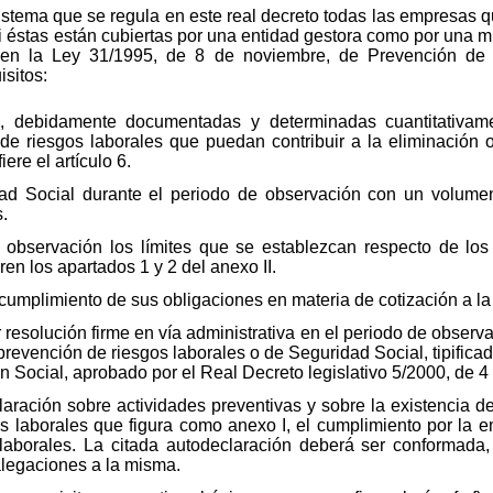
sistema que se regula en este real decreto todas las empresas q
si éstas están cubiertas por una entidad gestora como por una m
s en la Ley 31/1995, de 8 de noviembre, de Prevención de
isitos:
s, debidamente documentadas y determinadas cuantitativame
e riesgos laborales que puedan contribuir a la eliminación 
ere el artículo 6.
ad Social durante el periodo de observación con un volumen
.
 observación los límites que se establezcan respecto de los 
ren los apartados 1 y 2 del anexo II.
l cumplimiento de sus obligaciones en materia de cotización a l
resolución firme en vía administrativa en el periodo de observa
evención de riesgos laborales o de Seguridad Social, tipificada
n Social, aprobado por el Real Decreto legislativo 5/2000, de 4
claración sobre actividades preventivas y sobre la existencia d
s laborales que figura como anexo I, el cumplimiento por la e
laborales. La citada autodeclaración deberá ser conformada
legaciones a la misma.