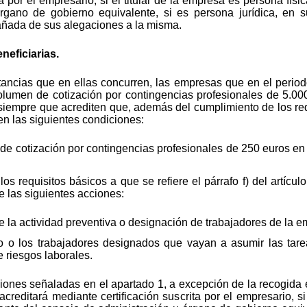
 por el empresario, si el titular de la empresa es persona físic
rgano de gobierno equivalente, si es persona jurídica, en 
ñada de sus alegaciones a la misma.
neficiarias.
stancias que en ellas concurren, las empresas que en el peri
lumen de cotización por contingencias profesionales de 5.00
 siempre que acrediten que, además del cumplimiento de los req
eúnen las siguientes condiciones:
e cotización por contingencias profesionales de 250 euros en 
s requisitos básicos a que se refiere el párrafo f) del artícul
e las siguientes acciones:
e la actividad preventiva o designación de trabajadores de la 
io o los trabajadores designados que vayan a asumir las tare
 riesgos laborales.
iones señaladas en el apartado 1, a excepción de la recogida e
e acreditará mediante certificación suscrita por el empresario, s