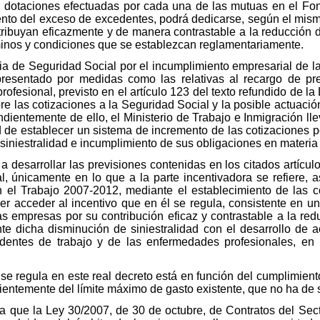
s dotaciones efectuadas por cada una de las mutuas en el Fo
ciento del exceso de excedentes, podrá dedicarse, según el mism
ibuyan eficazmente y de manera contrastable a la reducción de
rminos y condiciones que se establezcan reglamentariamente.
ia de Seguridad Social por el incumplimiento empresarial de l
epresentado por medidas como las relativas al recargo de p
ofesional, previsto en el artículo 123 del texto refundido de l
re las cotizaciones a la Seguridad Social y la posible actuació
dientemente de ello, el Ministerio de Trabajo e Inmigración lle
d de establecer un sistema de incremento de las cotizaciones p
iniestralidad e incumplimiento de sus obligaciones en materia 
 a desarrollar las previsiones contenidas en los citados artícul
, únicamente en lo que a la parte incentivadora se refiere, as
el Trabajo 2007-2012, mediante el establecimiento de las c
er acceder al incentivo que en él se regula, consistente en un
s empresas por su contribución eficaz y contrastable a la reduc
 dicha disminución de siniestralidad con el desarrollo de ac
dentes de trabajo y de las enfermedades profesionales, en
 se regula en este real decreto está en función del cumplimien
ientemente del límite máximo de gasto existente, que no ha de
ta que la Ley 30/2007, de 30 de octubre, de Contratos del Sect