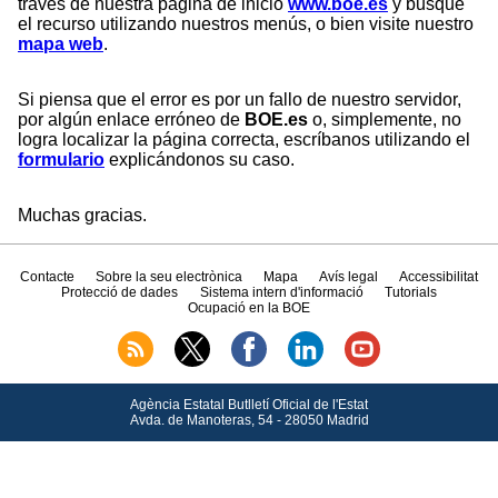
través de nuestra página de inicio
www.boe.es
y busque
el recurso utilizando nuestros menús, o bien visite nuestro
mapa web
.
Si piensa que el error es por un fallo de nuestro servidor,
por algún enlace erróneo de
BOE.es
o, simplemente, no
logra localizar la página correcta, escríbanos utilizando el
formulario
explicándonos su caso.
Muchas gracias.
Contacte
Sobre la seu electrònica
Mapa
Avís legal
Accessibilitat
Protecció de dades
Sistema intern d'informació
Tutorials
Ocupació en la BOE
Agència Estatal Butlletí Oficial de l'Estat
Avda.
de Manoteras, 54 - 28050 Madrid