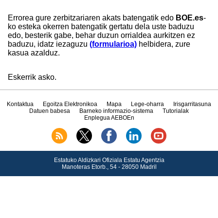
Errorea gure zerbitzariaren akats batengatik edo
BOE.es
-
ko esteka okerren batengatik gertatu dela uste baduzu
edo, besterik gabe, behar duzun orrialdea aurkitzen ez
baduzu, idatz iezaguzu
(formularioa)
helbidera, zure
kasua azalduz.
Eskerrik asko.
Kontaktua
Egoitza Elektronikoa
Mapa
Lege-oharra
Irisgarritasuna
Datuen babesa
Barneko informazio-sistema
Tutorialak
Enplegua AEBOEn
Estatuko Aldizkari Ofiziala Estatu Agentzia
Manoteras Etorb., 54 - 28050 Madril