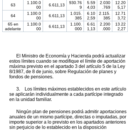
1.100.0
930.76
5.59
2.030
12.20
63
6.611,13
00
9
4,03
.769
5,17
1.100.0
1.015.
6.10
2.115.
12.71
64
6.611,13
00
385
2,59
385
3,72
65 en
1.100.0
1.100.
6.61
2.200
13.22
6.611,13
adelante
00
000
1,13
.000
2,27
El Ministro de Economía y Hacienda podrá actualizar
estos límites cuando se modifique el límite de aportación
máxima previsto en el apartado 3 del artículo 5 de la Ley
8/1987, de 8 de junio, sobre Regulación de planes y
fondos de pensiones.
3. Los límites máximos establecidos en este artículo
se aplicarán individualmente a cada partícipe integrado
en la unidad familiar.
Ningún plan de pensiones podrá admitir aportaciones
anuales de un mismo partícipe, directas o imputadas, por
importe superior a lo previsto en los apartados anteriores
sin perjuicio de lo establecido en la disposición