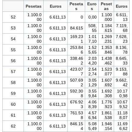
Peseta
Euro
Peset
Pesetas
Euros
Euros
s
s
as
1.100.0
1.100
6.611,
52
6.611,13
0
0,00
00
.000
13
1.100.0
508,
1.184
7.119,
53
6.611,13
84.615
00
55
.615
68
1.100.0
169.23
1.01
1.269
7.628,
54
6.611,13
00
1
7,10
.231
23
1.100.0
253.84
1.52
1.353
8.136,
55
6.611,13
00
6
5,65
.846
78
1.100.0
338.46
2.03
1.438
8.645,
56
6.611,13
00
2
4,20
.462
33
1.100.0
423.07
2.54
1.523
9.153,
57
6.611,13
00
7
2,74
.077
88
1.100.0
507.69
3.05
1.607
9.662,
58
6.611,13
00
2
1,29
.692
42
1.100.0
592.30
3.55
1.692
10.17
59
6.611,13
00
8
9,84
.308
0,98
1.100.0
676.92
4.06
1.776
10.67
60
6.611,13
00
3
8,39
.923
9,52
1.100.0
761.53
4.57
1.861
11.18
61
6.611,13
00
8
6,94
.538
8,07
1.100.0
846.15
5.08
1.946
11.69
62
6.611,13
00
4
5,49
.154
6,62