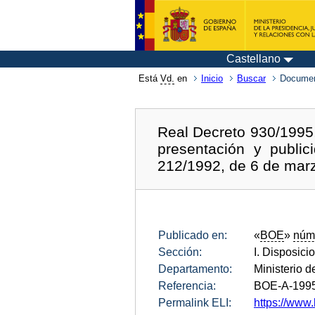
Castellano
Está
Vd.
en
Inicio
Buscar
Documen
Real Decreto 930/1995,
presentación y public
212/1992, de 6 de mar
Publicado en:
«
BOE
»
núm
Sección:
I. Disposici
Departamento:
Ministerio d
Referencia:
BOE-A-199
Permalink ELI:
https://www.