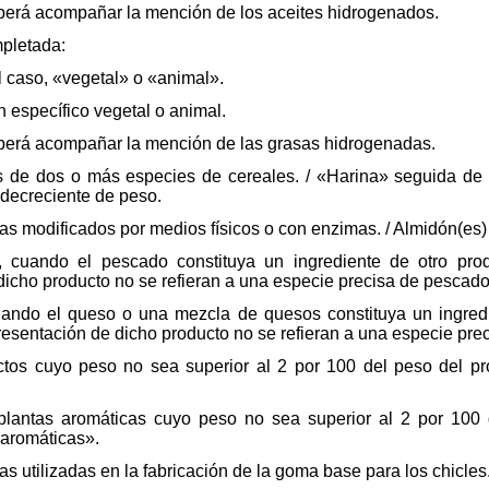
eberá acompañar la mención de los aceites hidrogenados.
mpletada:
 el caso, «vegetal» o «animal».
en específico vegetal o animal.
eberá acompañar la mención de las grasas hidrogenadas.
s de dos o más especies de cereales. / «Harina» seguida de
 decreciente de peso.
as modificados por medios físicos o con enzimas. / Almidón(es) 
 cuando el pescado constituya un ingrediente de otro prod
dicho producto no se refieran a una especie precisa de pescado
ando el queso o una mezcla de quesos constituya un ingredie
esentación de dicho producto no se refieran a una especie pre
ctos cuyo peso no sea superior al 2 por 100 del peso del p
plantas aromáticas cuyo peso no sea superior al 2 por 100 d
 aromáticas».
s utilizadas en la fabricación de la goma base para los chicle