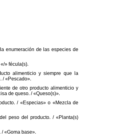
 la enumeración de las especies de
«/» fécula(s).
ucto alimenticio y siempre que la
. / «Pescado».
nte de otro producto alimenticio y
cisa de queso. / «Queso(s)».
roducto. / «Especias» o «Mezcla de
el peso del producto. / «Planta(s)
s. / «Goma base».