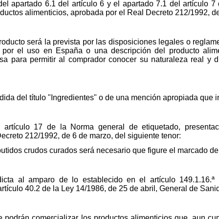
del apartado 6.1 del artículo 6 y el apartado 7.1 del artículo 
oductos alimenticios, aprobada por el Real Decreto 212/1992, de
ducto será la prevista por las disposiciones legales o reglame
por el uso en España o una descripción del producto alimen
cisa para permitir al comprador conocer su naturaleza real y d
edida del título "Ingredientes" o de una mención apropiada que i
 artículo 17 de la Norma general de etiquetado, presentac
Decreto 212/1992, de 6 de marzo, del siguiente tenor:
utidos crudos curados será necesario que figure el marcado de
icta al amparo de lo establecido en el artículo 149.1.16.ª
rtículo 40.2 de la Ley 14/1986, de 25 de abril, General de Sani
e podrán comercializar los productos alimenticios que, aun cu