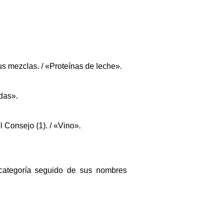
sus mezclas. / «Proteínas de leche».
adas».
 Consejo (1). / «Vino».
categoría seguido de sus nombres