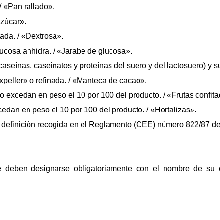
/ «Pan rallado».
Azúcar».
ada. / «Dextrosa».
lucosa anhidra. / «Jarabe de glucosa».
caseínas, caseinatos y proteínas del suero y del lactosuero) y 
peller» o refinada. / «Manteca de cacao».
no excedan en peso el 10 por 100 del producto. / «Frutas confit
edan en peso el 10 por 100 del producto. / «Hortalizas».
a definición recogida en el Reglamento (CEE) número 822/87 del
.
e deben designarse obligatoriamente con el nombre de su 