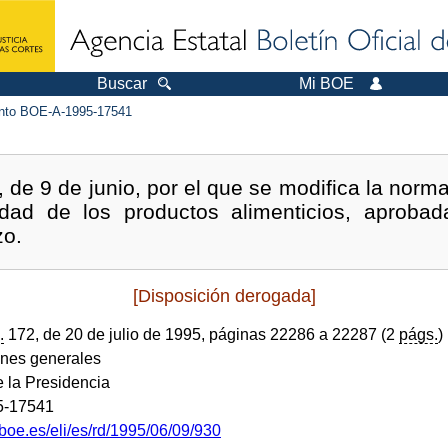
Buscar
Mi BOE
to BOE-A-1995-17541
 de 9 de junio, por el que se modifica la norma
idad de los productos alimenticios, aproba
zo.
[Disposición derogada]
.
172, de 20 de julio de 1995, páginas 22286 a 22287 (2
págs.
)
ones generales
e la Presidencia
5-17541
boe.es/eli/es/rd/1995/06/09/930