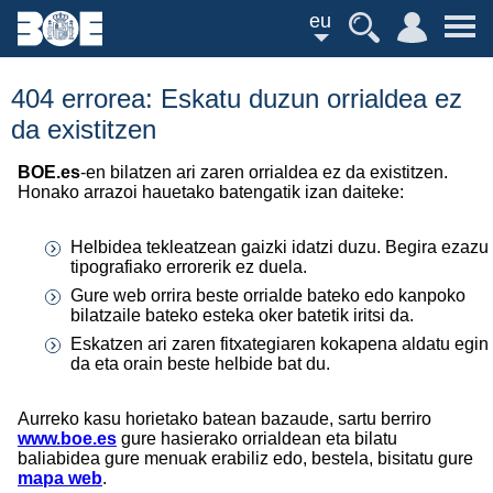
eu
404 errorea: Eskatu duzun orrialdea ez
da existitzen
BOE.es
-en bilatzen ari zaren orrialdea ez da existitzen.
Honako arrazoi hauetako batengatik izan daiteke:
Helbidea tekleatzean gaizki idatzi duzu. Begira ezazu
tipografiako errorerik ez duela.
Gure web orrira beste orrialde bateko edo kanpoko
bilatzaile bateko esteka oker batetik iritsi da.
Eskatzen ari zaren fitxategiaren kokapena aldatu egin
da eta orain beste helbide bat du.
Aurreko kasu horietako batean bazaude, sartu berriro
www.boe.es
gure hasierako orrialdean eta bilatu
baliabidea gure menuak erabiliz edo, bestela, bisitatu gure
mapa web
.