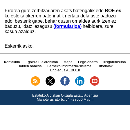
Errorea gure zerbitzariaren akats batengatik edo
BOE.es
-
ko esteka okerren batengatik gertatu dela uste baduzu
edo, besterik gabe, behar duzun orrialdea aurkitzen ez
baduzu, idatz iezaguzu
(formularioa)
helbidera, zure
kasua azalduz.
Eskerrik asko.
Kontaktua
Egoitza Elektronikoa
Mapa
Lege-oharra
Irisgarritasuna
Datuen babesa
Barneko informazio-sistema
Tutorialak
Enplegua AEBOEn
Estatuko Aldizkari Ofiziala Estatu Agentzia
Manoteras Etorb., 54 - 28050 Madril