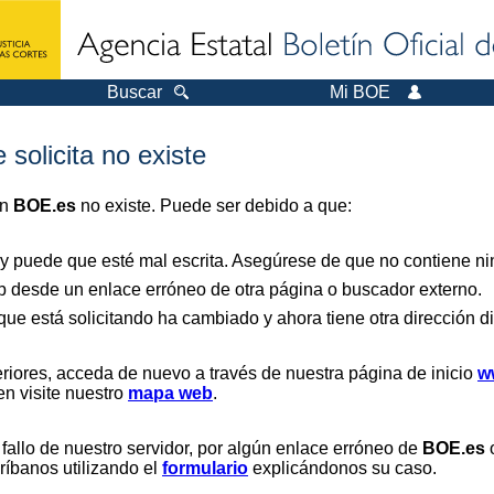
Buscar
Mi BOE
 solicita no existe
en
BOE.es
no existe. Puede ser debido a que:
 y puede que esté mal escrita. Asegúrese de que no contiene nin
b desde un enlace erróneo de otra página o buscador externo.
que está solicitando ha cambiado y ahora tiene otra dirección di
riores, acceda de nuevo a través de nuestra página de inicio
w
en visite nuestro
mapa web
.
 fallo de nuestro servidor, por algún enlace erróneo de
BOE.es
o
críbanos utilizando el
formulario
explicándonos su caso.