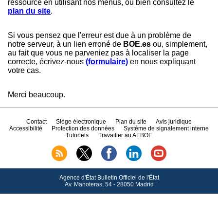
ressource en utilisant nos menus, ou bien consultez le
plan du site
.
Si vous pensez que l'erreur est due à un problème de
notre serveur, à un lien erroné de
BOE.es
ou, simplement,
au fait que vous ne parveniez pas à localiser la page
correcte, écrivez-nous
(formulaire)
en nous expliquant
votre cas.
Merci beaucoup.
Contact
Siège électronique
Plan du site
Avis juridique
Accessibilité
Protection des données
Système de signalement interne
Tutoriels
Travailler au AEBOE
Agence d'État Bulletin Officiel de l'État
Av.
Manoteras, 54 - 28050 Madrid