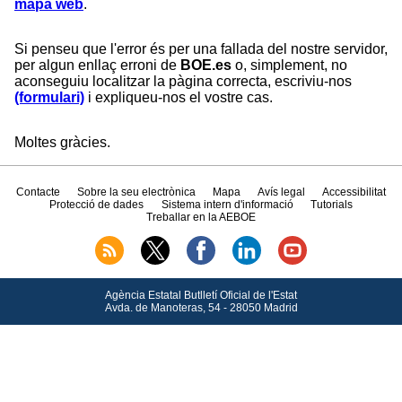
mapa web
.
Si penseu que l'error és per una fallada del nostre servidor,
per algun enllaç erroni de
BOE.es
o, simplement, no
aconseguiu localitzar la pàgina correcta, escriviu-nos
(formulari)
i expliqueu-nos el vostre cas.
Moltes gràcies.
Contacte
Sobre la seu electrònica
Mapa
Avís legal
Accessibilitat
Protecció de dades
Sistema intern d'informació
Tutorials
Treballar en la AEBOE
Agència Estatal Butlletí Oficial de l'Estat
Avda.
de Manoteras, 54 - 28050 Madrid