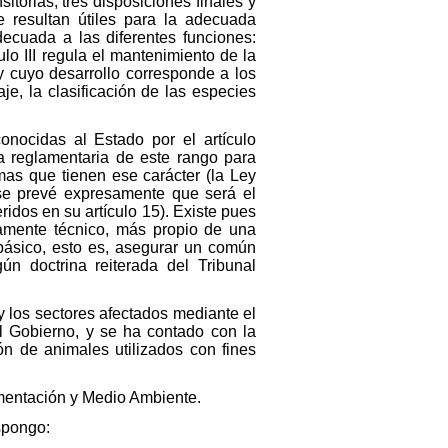
itorias, tres disposiciones finales y
e resultan útiles para la adecuada
adecuada a las diferentes funciones:
lo III regula el mantenimiento de la
y cuyo desarrollo corresponde a los
e, la clasificación de las especies
onocidas al Estado por el artículo
ma reglamentaria de este rango para
mas que tienen ese carácter (la Ley
se prevé expresamente que será el
ridos en su artículo 15). Existe pues
damente técnico, más propio de una
 básico, esto es, asegurar un común
ún doctrina reiterada del Tribunal
 los sectores afectados mediante el
el Gobierno, y se ha contado con la
ón de animales utilizados con fines
limentación y Medio Ambiente.
spongo: