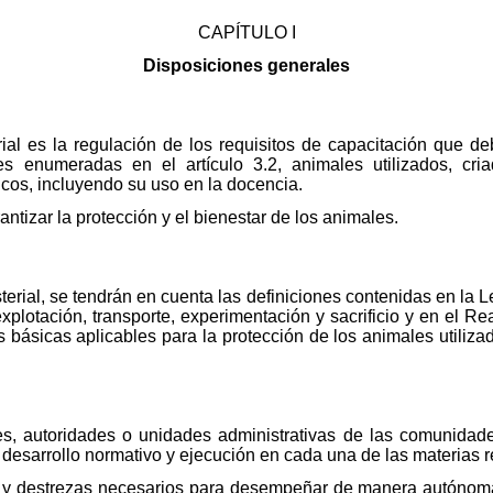
CAPÍTULO I
Disposiciones generales
rial es la regulación de los requisitos de capacitación que d
es enumeradas en el artículo 3.2, animales utilizados, cri
ficos, incluyendo su uso en la docencia.
antizar la protección y el bienestar de los animales.
sterial, se tendrán en cuenta las definiciones contenidas en la
xplotación, transporte, experimentación y sacrificio y en el Re
 básicas aplicables para la protección de los animales utiliza
es, autoridades o unidades administrativas de las comunida
 desarrollo normativo y ejecución en cada una de las materias r
 y destrezas necesarios para desempeñar de manera autónoma