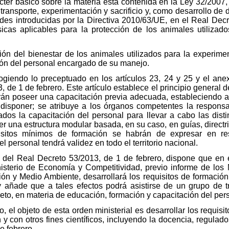
ter básico sobre la materia está contenida en la Ley 32/2007,
transporte, experimentación y sacrificio y, como desarrollo de 
des introducidas por la Directiva 2010/63/UE, en el Real Decre
cas aplicables para la protección de los animales utilizado
ión del bienestar de los animales utilizados para la experiment
ón del personal encargado de su manejo.
ogiendo lo preceptuado en los artículos 23, 24 y 25 y el ane
, de 1 de febrero. Este artículo establece el principio general
n poseer una capacitación previa adecuada, estableciendo a 
disponer; se atribuye a los órganos competentes la responsa
dos la capacitación del personal para llevar a cabo las disti
er una estructura modular basada, en su caso, en guías, direc
sitos mínimos de formación se habrán de expresar en re
 personal tendrá validez en todo el territorio nacional.
ta del Real Decreto 53/2013, de 1 de febrero, dispone que en 
inisterio de Economía y Competitividad, previo informe de los 
ión y Medio Ambiente, desarrollará los requisitos de formación 
 y añade que a tales efectos podrá asistirse de un grupo de 
creto, en materia de educación, formación y capacitación del per
el objeto de esta orden ministerial es desarrollar los requisi
y con otros fines científicos, incluyendo la docencia, regulado
e febrero.