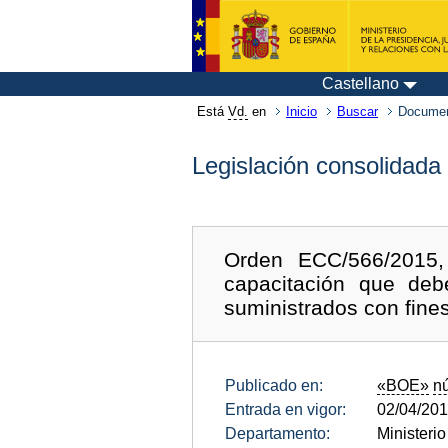
Castellano
Está
Vd.
en
Inicio
Buscar
Documen
Legislación consolidada
Orden ECC/566/2015,
capacitación que deb
suministrados con fines
Publicado en:
«BOE»
n
Entrada en vigor:
02/04/20
Departamento:
Ministeri