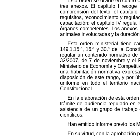
Esta orden se divide en cuatro ca
tres anexos. El capítulo I recoge
comprensión del texto; el capítulo 
requisitos, reconocimiento y regulac
capacitación; el capítulo IV regul
órganos competentes. Los anexos re
animales involucradas y la duración
Esta orden ministerial tiene c
149.1.15.ª, 16.ª y 30.ª de la Cons
regular un contenido normativo de 
32/2007, de 7 de noviembre y el 
Ministerio de Economía y Competitivi
una habilitación normativa expres
disposición de este rango, y por ú
uniforme en todo el territorio na
Constitucional.
En la elaboración de esta orden
trámite de audiencia regulado en e
asistencia de un grupo de trabajo 
científicos.
Han emitido informe previo los M
En su virtud, con la aprobación 