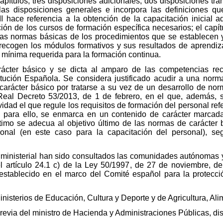
pítulos, tres disposiciones adicionales, dos disposiciones trans
 las disposiciones generales e incorpora las definiciones qu
II hace referencia a la obtención de la capacitación inicial 
ión de los cursos de formación específica necesarios; el capítu
a las normas básicas de los procedimientos que se establecen 
cogen los módulos formativos y sus resultados de aprendizaj
 mínima requerida para la formación continua.
arácter básico y se dicta al amparo de las competencias rec
titución Española. Se considera justificado acudir a una nor
carácter básico por tratarse a su vez de un desarrollo de nor
Real Decreto 53/2013, de 1 de febrero, en el que, además, 
dad el que regule los requisitos de formación del personal refe
a para ello, se enmarca en un contenido de carácter marca
ltimo se adecua al objetivo último de las normas de carácter
cional (en este caso para la capacitación del personal), seg
 ministerial han sido consultados las comunidades autónomas y
l artículo 24.1 c) de la Ley 50/1997, de 27 de noviembre, d
establecido en el marco del Comité español para la protecci
inisterios de Educación, Cultura y Deporte y de Agricultura, A
previa del ministro de Hacienda y Administraciones Públicas, di