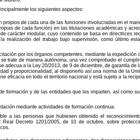
rincipalmente los siguientes aspectos:
ón propios de cada una de las funciones involucradas en el mane
ropias de cada función) en las titulaciones académicas y acred
, de carácter modular, cuyo contenido se basa en directrices r
 la realización del trabajo bajo supervisión, como último e
citación por los órganos competentes, mediante la expedición de
se trate de manera autónoma, una vez comprobado el cumplimi
se adecua a la Ley 20/2013, de 9 de diciembre, de garantía de
dad y proporcionalidad, al disponerlo así una norma de la Uni
ene eficacia en todo el territorio nacional y está sujeto a la re
s de formación y de las entidades que los imparten, así como s
itación mediante actividades de formación continua.
icable a las personas que hubiesen obtenido el reconocimient
el Real Decreto 1201/2005, de 10 de octubre, sobre protecci
icos.