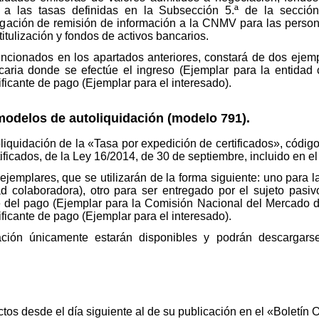
e a las tasas definidas en la Subsección 5.ª de la sección
igación de remisión de información a la CNMV para las person
itulización y fondos de activos bancarios.
cionados en los apartados anteriores, constará de dos ejempl
caria donde se efectúe el ingreso (Ejemplar para la entidad c
ficante de pago (Ejemplar para el interesado).
odelos de autoliquidación (modelo 791).
iquidación de la «Tasa por expedición de certificados», código 
ificados, de la Ley 16/2014, de 30 de septiembre, incluido en el
ejemplares, que se utilizarán de la forma siguiente: uno para 
ad colaboradora), otro para ser entregado por el sujeto pas
te del pago (Ejemplar para la Comisión Nacional del Mercado de
ficante de pago (Ejemplar para el interesado).
ación únicamente estarán disponibles y podrán descarga
os desde el día siguiente al de su publicación en el «Boletín O