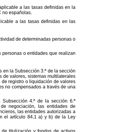
plicable a las tasas definidas en la
C no españolas.
icable a las tasas definidas en las
actividad de determinadas personas o
s personas o entidades que realizan
s en la Subsección 3.ª de la sección
 de valores, sistemas multilaterales
 de registro o liquidación de valores
iles no compensados a través de una
a Subsección 4.ª de la sección 6.ª
s de negociación, las entidades de
ncieros, las entidades autorizadas a
 el artículo 84.1 a) y b) de la Ley
de titulización y fondos de activos