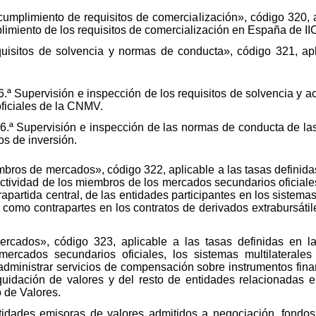
umplimiento de requisitos de comercialización», código 320, a
imiento de los requisitos de comercialización en España de II
quisitos de solvencia y normas de conducta», código 321, apl
6.ª Supervisión e inspección de los requisitos de solvencia y 
 oficiales de la CNMV.
 6.ª Supervisión e inspección de las normas de conducta de la
os de inversión.
mbros de mercados», código 322, aplicable a las tasas definida
actividad de los miembros de los mercados secundarios oficiales
partida central, de las entidades participantes en los sistemas
 como contrapartes en los contratos de derivados extrabursát
ercados», código 323, aplicable a las tasas definidas en l
ercados secundarios oficiales, los sistemas multilaterale
 administrar servicios de compensación sobre instrumentos fina
iquidación de valores y del resto de entidades relacionadas en
o de Valores.
tidades emisoras de valores admitidos a negociación, fondos 