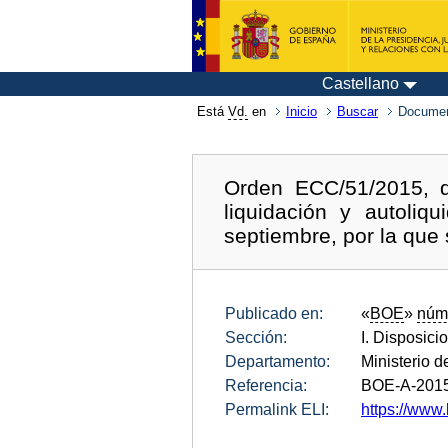
Castellano
Está
Vd.
en
Inicio
Buscar
Documen
Orden ECC/51/2015, d
liquidación y autoli
septiembre, por la que
Publicado en:
«
BOE
»
núm
Sección:
I. Disposici
Departamento:
Ministerio 
Referencia:
BOE-A-201
Permalink ELI:
https://www.