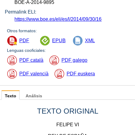
BOE-A-2014-9895
Permalink ELI:
https://www.boe.es/eli/es/l/2014/09/30/16
Otros formatos:
PDF
EPUB
XML
Lenguas cooficiales:
PDF català
PDF galego
PDF valencià
PDF euskera
Texto
Análisis
TEXTO ORIGINAL
FELIPE VI