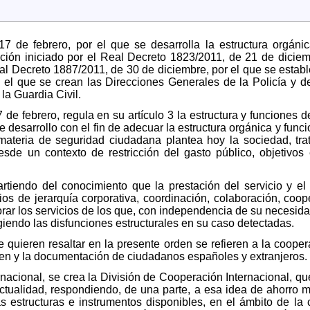
 de febrero, por el que se desarrolla la estructura orgánica 
ación iniciado por el Real Decreto 1823/2011, de 21 de diciemb
al Decreto 1887/2011, de 30 de diciembre, por el que se establ
n el que se crean las Direcciones Generales de la Policía y de
la Guardia Civil.
de febrero, regula en su artículo 3 la estructura y funciones d
 desarrollo con el fin de adecuar la estructura orgánica y funci
eria de seguridad ciudadana plantea hoy la sociedad, trat
esde un contexto de restricción del gasto público, objetivos
rtiendo del conocimiento que la prestación del servicio y el
pios de jerarquía corporativa, coordinación, colaboración, coop
orar los servicios de los que, con independencia de su necesida
giendo las disfunciones estructurales en su caso detectadas.
quieren resaltar en la presente orden se refieren a la cooperac
rimen y la documentación de ciudadanos españoles y extranjeros.
nacional, se crea la División de Cooperación Internacional, qu
actualidad, respondiendo, de una parte, a esa idea de ahorro m
 estructuras e instrumentos disponibles, en el ámbito de la c