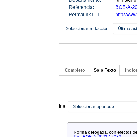
Referencia:
BOE-A-20
Permalink ELI:
https://w
Seleccionar redacción:
Última ac
Completo
Solo Texto
Índic
Ir a:
Seleccionar apartado
Norma derogada, con efectos de 2
Ref. BOE-A-2023-17072