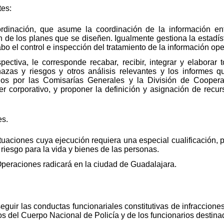
tes:
dinación, que asume la coordinación de la información entr
ón de los planes que se diseñen. Igualmente gestiona la estad
abo el control e inspección del tratamiento de la información oper
pectiva, le corresponde recabar, recibir, integrar y elaborar
azas y riesgos y otros análisis relevantes y los informes 
dos por las Comisarías Generales y la División de Cooperac
ter corporativo, y proponer la definición y asignación de rec
es.
tuaciones cuya ejecución requiera una especial cualificación, pa
riesgo para la vida y bienes de las personas.
peraciones radicará en la ciudad de Guadalajara.
eguir las conductas funcionariales constitutivas de infraccione
os del Cuerpo Nacional de Policía y de los funcionarios destina