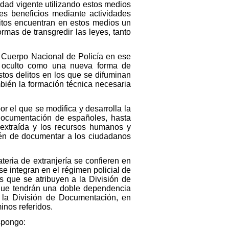
idad vigente utilizando estos medios
es beneficios mediante actividades
elitos encuentran en estos medios un
mas de transgredir las leyes, tanto
l Cuerpo Nacional de Policía en ese
s oculto como una nueva forma de
stos delitos en los que se difuminan
ambién la formación técnica necesaria
or el que se modifica y desarrolla la
e documentación de españoles, hasta
 extraída y los recursos humanos y
ién de documentar a los ciudadanos
teria de extranjería se confieren en
e integran en el régimen policial de
s que se atribuyen a la División de
, que tendrán una doble dependencia
e la División de Documentación, en
inos referidos.
spongo: