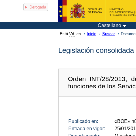
Derogada
Castellano
Está
Vd.
en
Inicio
Buscar
Documen
Legislación consolidada
Orden INT/28/2013, d
funciones de los Servic
Publicado en:
«BOE»
n
Entrada en vigor:
25/01/20
Departamento:
Ministerio 