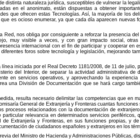
distinta naturaleza jurídica, susceptibles de vulnerar la legal
das en el anonimato, están dispuestas a obtener important
dades que ofrecen estas Tecnologías. Así, la mayoría de los d
a que es ocioso enumerar, ya que cada día aparecen nuevas for
a Red, nos obliga por consiguiente a reforzar la presencia de
jo, muy visible a veces, y con gran impacto social, otra
resencia internacional con el fin de participar y cooperar en e
os diferentes foros sobre tecnología y legislación, mejorando t
.
 línea iniciada por el Real Decreto 1181/2008, de 11 de julio, p
isterio del Interior, de separar la actividad administrativa d
nte en servicios operativos, y aprovechando la experiencia
se crea una División de Documentación que se hará cargo tamb
edida, resulta necesario delimitar las competencias que en ma
misaría General de Extranjería y Fronteras cuantas funciones s
los procesos relacionados con la documentación de extranjero
particular relevancia en determinados servicios periféricos
l de Extranjería y Fronteras, en sus funciones propias, y d
ocumentación de ciudadanos españoles y extranjeros en los térm
previa del Ministro de Hacienda y Administraciones Públicas, di