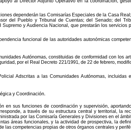
apoyo al Director Adjunto Operativo en la coordinación, gesti
ciones dependerán las Comisarías Especiales de la Casa Real; 
or del Pueblo y Tribunal de Cuentas; del Senado; del Trib
al Supremo y Audiencia Nacional, que prestarán los servicios p
dependencia funcional de las autoridades autonómicas compete
munidades Autónomas, constituidas de conformidad con los art
uridad, por el Real Decreto 221/1991, de 22 de febrero, modifi
licial Adscritas a las Comunidades Autónomas, incluidas en
tégica y Coordinación.
ión en sus funciones de coordinación y supervisión, aportand
sponde, a través de su estructura central y territorial, la rec
uministrada por las Comisaría Generales y Divisiones en el ámb
ntas áreas funcionales, y la actividad de prospectiva, la defin
o de las competencias propias de otros órganos centrales y perifé