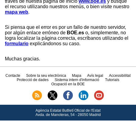
través de nuestra página de inicio
www.boe.es
y busque
el recurso utilizando nuestros menús, o bien visite nuestro
mapa web
.
Si piensa que el error es por un fallo de nuestro servidor,
por algún enlace erróneo de
BOE.es
o, simplemente, no
logra localizar la página correcta, escríbanos utilizando el
formulario
explicándonos su caso.
Muchas gracias.
Contacte
Sobre la seu electrònica
Mapa
Avís legal
Accessibilitat
Protecció de dades
Sistema intern d'informació
Tutorials
Ocupació en la BOE
Agència Estatal Butlletí Oficial de l'Estat
Avda.
de Manoteras, 54 - 28050 Madrid