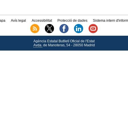
apa
Avís legal
Accessibilitat
Protecció de dades
Sistema intern d'infor
Agència Estatal Butlletí Oficial de l'Estat
Avda.
de Manoteras, 54 - 28050 Madrid