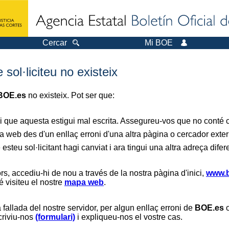
Cercar
Mi BOE
sol·liciteu no existeix
BOE.es
no existeix. Pot ser que:
i que aquesta estigui mal escrita. Assegureu-vos que no conté ca
a web des d'un enllaç erroni d'una altra pàgina o cercador exter
 esteu sol·licitant hagi canviat i ara tingui una altra adreça difer
s, accediu-hi de nou a través de la nostra pàgina d'inici,
www.b
é visiteu el nostre
mapa web
.
 fallada del nostre servidor, per algun enllaç erroni de
BOE.es
o
scriviu-nos
(formulari)
i expliqueu-nos el vostre cas.