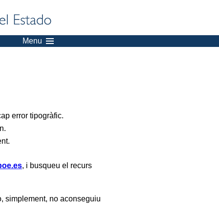
Menu
p error tipogràfic.
n.
ent.
oe.es
, i busqueu el recurs
, simplement, no aconseguiu