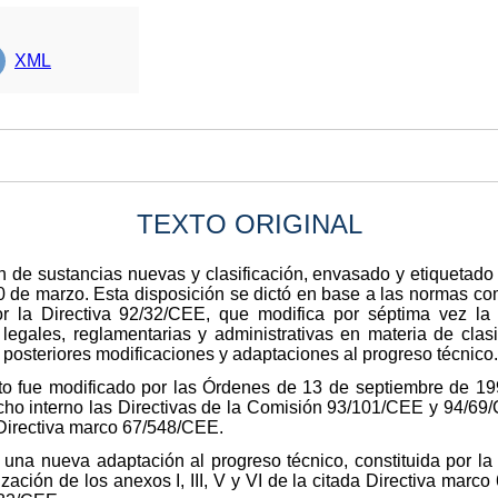
XML
TEXTO ORIGINAL
n de sustancias nuevas y clasificación, envasado y etiquetado
0 de marzo. Esta disposición se dictó en base a las normas com
or la Directiva 92/32/CEE, que modifica por séptima vez la 
legales, reglamentarias y administrativas en materia de clas
 posteriores modificaciones y adaptaciones al progreso técnico.
to fue modificado por las Órdenes de 13 de septiembre de 19
echo interno las Directivas de la Comisión 93/101/CEE y 94/69
a Directiva marco 67/548/CEE.
una nueva adaptación al progreso técnico, constituida por la
ización de los anexos I, III, V y VI de la citada Directiva mar