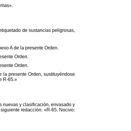
zimas».
etiquetado de sustancias peligrosas,
anexo A de la presente Orden.
resente Orden.
resente Orden.
e la presente Orden, sustituyéndose
se R-65.»
s nuevas y clasificación, envasado y
siguiente redacción: «R-65. Nocivo: