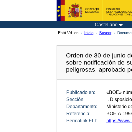
Castellano
Está
Vd.
en
Inicio
Buscar
Documen
Orden de 30 de junio de
sobre notificación de 
peligrosas, aprobado p
Publicado en:
«
BOE
»
núm
Sección:
I. Disposici
Departamento:
Ministerio d
Referencia:
BOE-A-199
Permalink ELI:
https://www.