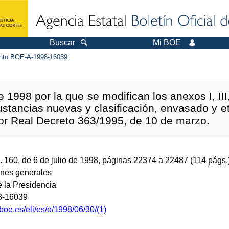
Buscar
Mi BOE
to BOE-A-1998-16039
 1998 por la que se modifican los anexos I, II
sustancias nuevas y clasificación, envasado y e
or Real Decreto 363/1995, de 10 de marzo.
.
160, de 6 de julio de 1998, páginas 22374 a 22487 (114
págs.
ones generales
e la Presidencia
8-16039
boe.es/eli/es/o/1998/06/30/(1)