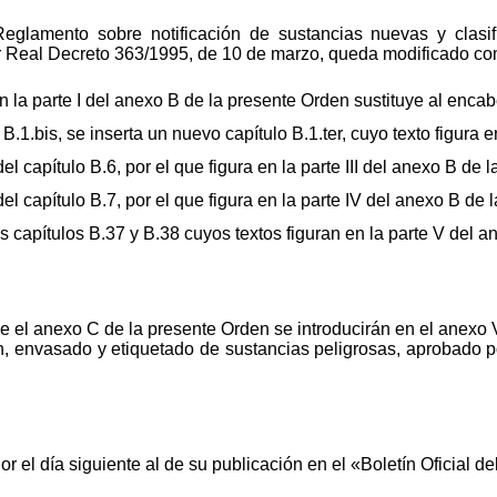
Reglamento sobre notificación de sustancias nuevas y clasi
r Real Decreto 363/1995, de 10 de marzo, queda modificado co
en la parte I del anexo B de la presente Orden sustituye al enca
B.1.bis, se inserta un nuevo capítulo B.1.ter, cuyo texto figura en
del capítulo B.6, por el que figura en la parte III del anexo B de
 del capítulo B.7, por el que figura en la parte IV del anexo B de
 capítulos B.37 y B.38 cuyos textos figuran en la parte V del 
e el anexo C de la presente Orden se introducirán en el anexo 
ón, envasado y etiquetado de sustancias peligrosas, aprobado 
r el día siguiente al de su publicación en el «Boletín Oficial de