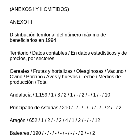
(ANEXOS I Y II OMITIDOS)
ANEXO III
Distribución territorial del número máximo de
beneficiarios en 1994
Territorio / Datos contables / En datos estadísticos y de
precios, por sectores:
Cereales / Frutas y hortalizas / Oleaginosas / Vacuno /
Ovino / Porcino / Aves y huevos / Leche / Medios de
producción / Total
Andalucía / 1.159 / 1 / 3 / 2 / 1 / - / 2 / - / 1 / - / 10
Principado de Asturias / 310 / - / - / - / - / / - / - / 2 / - / 2
Aragón / 652 / 1 / 2 / - / 2 / 4 / 1 / 2 / - / - / 12
Baleares / 190 / - / - / - / - / - / - / - / 2 / - / 2