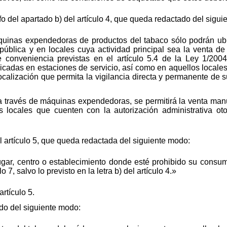
fo del apartado b) del artículo 4, que queda redactado del sigu
uinas expendedoras de productos del tabaco sólo podrán ubic
pública y en locales cuya actividad principal sea la venta de
e conveniencia previstas en el artículo 5.4 de la Ley 1/200
adas en estaciones de servicio, así como en aquellos locales a 
localización que permita la vigilancia directa y permanente de su
a través de máquinas expendedoras, se permitirá la venta manua
s locales que cuenten con la autorización administrativa o
el artículo 5, que queda redactada del siguiente modo:
lugar, centro o establecimiento donde esté prohibido su consum
o 7, salvo lo previsto en la letra b) del artículo 4.»
artículo 5.
ado del siguiente modo: