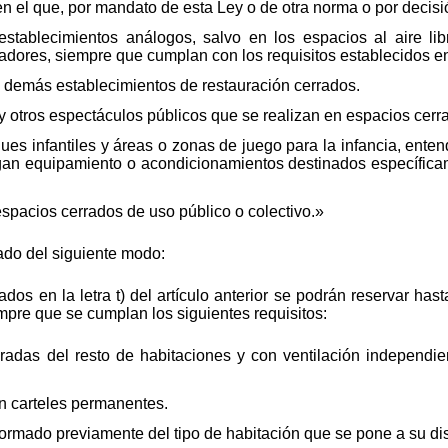
en el que, por mandato de esta Ley o de otra norma o por decisió
 establecimientos análogos, salvo en los espacios al aire lib
adores, siempre que cumplan con los requisitos establecidos en 
y demás establecimientos de restauración cerrados.
e y otros espectáculos públicos que se realizan en espacios cerr
ues infantiles y áreas o zonas de juego para la infancia, enten
gan equipamiento o acondicionamientos destinados específicam
spacios cerrados de uso público o colectivo.»
ado del siguiente modo:
dos en la letra t) del artículo anterior se podrán reservar has
pre que se cumplan los siguientes requisitos:
radas del resto de habitaciones y con ventilación independien
n carteles permanentes.
nformado previamente del tipo de habitación que se pone a su di