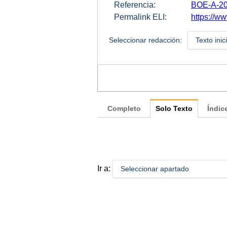
Referencia:
BOE-A-20
Permalink ELI:
https://ww
Seleccionar redacción:
Texto inic
Completo
Solo Texto
Índic
Ir a:
Seleccionar apartado