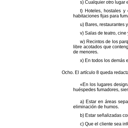
s) Cualquier otro lugar 
t) Hoteles, hostales y
habitaciones fijas para fum
u) Bares, restaurantes 
v) Salas de teatro, cin
w) Recintos de los parq
libre acotados que conten
de menores.
x) En todos los demás e
Ocho. El artículo 8 queda redact
«En los lugares designa
huéspedes fumadores, siem
a) Estar en áreas sepa
eliminación de humos.
b) Estar señalizadas co
c) Que el cliente sea i