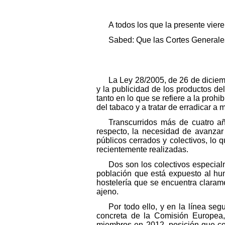
A todos los que la presente vier
Sabed: Que las Cortes Generales
La Ley 28/2005, de 26 de diciemb
y la publicidad de los productos del
tanto en lo que se refiere a la pro
del tabaco y a tratar de erradicar a 
Transcurridos más de cuatro añ
respecto, la necesidad de avanzar
públicos cerrados y colectivos, lo 
recientemente realizadas.
Dos son los colectivos especia
población que está expuesto al hum
hostelería que se encuentra claram
ajeno.
Por todo ello, y en la línea se
concreta de la Comisión Europea,
miembros en 2012, posición que cor