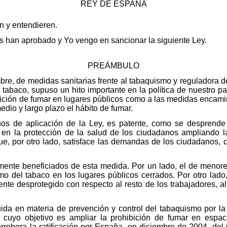
REY DE ESPAÑA
en y entendieren.
 han aprobado y Yo vengo en sancionar la siguiente Ley.
PREÁMBULO
re, de medidas sanitarias frente al tabaquismo y reguladora de
 tabaco, supuso un hito importante en la política de nuestro pa
hibición de fumar en lugares públicos como a las medidas encam
medio y largo plazo el hábito de fumar.
os de aplicación de la Ley, es patente, como se desprende 
 en la protección de la salud de los ciudadanos ampliando l
que, por otro lado, satisface las demandas de los ciudadanos,
lmente beneficiados de esta medida. Por un lado, el de menor
o del tabaco en los lugares públicos cerrados. Por otro lado, 
ente desprotegido con respecto al resto de los trabajadores, a
guida en materia de prevención y control del tabaquismo por l
 cuyo objetivo es ampliar la prohibición de fumar en espac
robora la ratificación por España, en diciembre de 2004, del