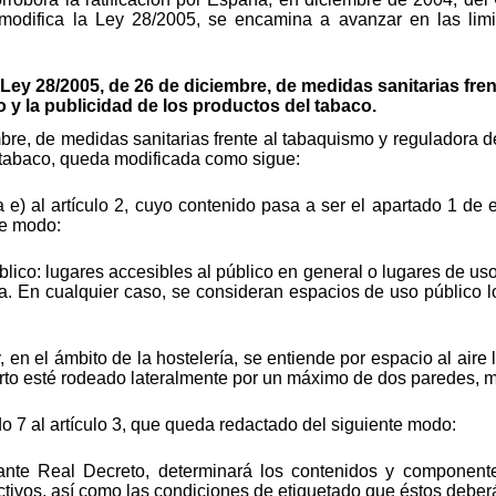
modifica la Ley 28/2005, se encamina a avanzar en las limi
a Ley 28/2005, de 26 de diciembre, de medidas sanitarias fre
o y la publicidad de los productos del tabaco.
re, de medidas sanitarias frente al tabaquismo y reguladora de
l tabaco, queda modificada como sigue:
e) al artículo 2, cuyo contenido pasa a ser el apartado 1 de e
te modo:
lico: lugares accesibles al público en general o lugares de us
ada. En cualquier caso, se consideran espacios de uso público l
, en el ámbito de la hostelería, se entiende por espacio al aire 
rto esté rodeado lateralmente por un máximo de dos paredes, 
 7 al artículo 3, que queda redactado del siguiente modo:
ante Real Decreto, determinará los contenidos y componente
ctivos, así como las condiciones de etiquetado que éstos deber