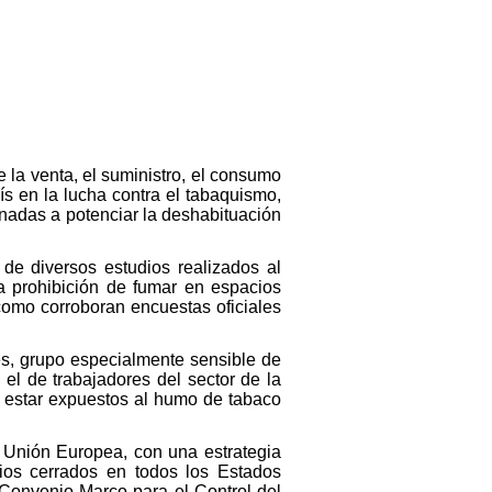
 la venta, el suministro, el consumo
ís en la lucha contra el tabaquismo,
inadas a potenciar la deshabituación
de diversos estudios realizados al
a prohibición de fumar en espacios
 como corroboran encuestas oficiales
es, grupo especialmente sensible de
el de trabajadores del sector de la
l estar expuestos al humo de tabaco
a Unión Europea, con una estrategia
ios cerrados en todos los Estados
 Convenio Marco para el Control del