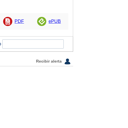
PDF
ePUB
o
Recibir alerta