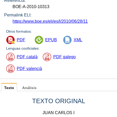
Referencia:
BOE-A-2010-10313
Permalink ELI:
https://www.boe.es/eli/es/l/2010/06/28/11
Otros formatos:
PDF
EPUB
XML
Lenguas cooficiales:
PDF català
PDF galego
PDF valencià
Texto
Análisis
TEXTO ORIGINAL
JUAN CARLOS I