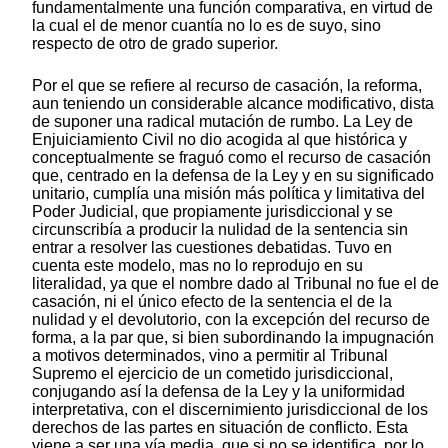
fundamentalmente una función comparativa, en virtud de
la cual el de menor cuantía no lo es de suyo, sino
respecto de otro de grado superior.
Por el que se refiere al recurso de casación, la reforma,
aun teniendo un considerable alcance modificativo, dista
de suponer una radical mutación de rumbo. La Ley de
Enjuiciamiento Civil no dio acogida al que histórica y
conceptualmente se fraguó como el recurso de casación
que, centrado en la defensa de la Ley y en su significado
unitario, cumplía una misión más política y limitativa del
Poder Judicial, que propiamente jurisdiccional y se
circunscribía a producir la nulidad de la sentencia sin
entrar a resolver las cuestiones debatidas. Tuvo en
cuenta este modelo, mas no lo reprodujo en su
literalidad, ya que el nombre dado al Tribunal no fue el de
casación, ni el único efecto de la sentencia el de la
nulidad y el devolutorio, con la excepción del recurso de
forma, a la par que, si bien subordinando la impugnación
a motivos determinados, vino a permitir al Tribunal
Supremo el ejercicio de un cometido jurisdiccional,
conjugando así la defensa de la Ley y la uniformidad
interpretativa, con el discernimiento jurisdiccional de los
derechos de las partes en situación de conflicto. Esta
viene a ser una vía media, que si no se identifica, por lo