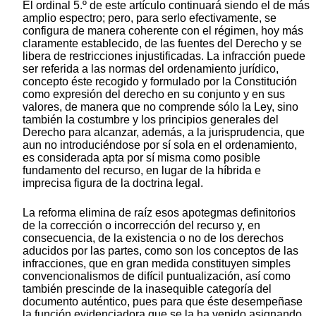
El ordinal 5.º de este artículo continuará siendo el de más
amplio espectro; pero, para serlo efectivamente, se
configura de manera coherente con el régimen, hoy más
claramente establecido, de las fuentes del Derecho y se
libera de restricciones injustificadas. La infracción puede
ser referida a las normas del ordenamiento jurídico,
concepto éste recogido y formulado por la Constitución
como expresión del derecho en su conjunto y en sus
valores, de manera que no comprende sólo la Ley, sino
también la costumbre y los principios generales del
Derecho para alcanzar, además, a la jurisprudencia, que
aun no introduciéndose por sí sola en el ordenamiento,
es considerada apta por sí misma como posible
fundamento del recurso, en lugar de la híbrida e
imprecisa figura de la doctrina legal.
La reforma elimina de raíz esos apotegmas definitorios
de la corrección o incorrección del recurso y, en
consecuencia, de la existencia o no de los derechos
aducidos por las partes, como son los conceptos de las
infracciones, que en gran medida constituyen simples
convencionalismos de difícil puntualización, así como
también prescinde de la inasequible categoría del
documento auténtico, pues para que éste desempeñase
la función evidenciadora que se la ha venido asignando,