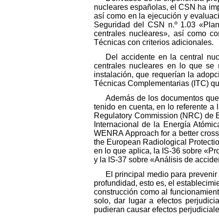
nucleares españolas, el CSN ha imp
así como en la ejecución y evaluaci
Seguridad del CSN
n.º 1.03
«Plan 
centrales nucleares», así como con
Técnicas con criterios adicionales.
Del accidente en la central n
centrales nucleares en lo que se 
instalación, que requerían la adopc
Técnicas Complementarias (ITC) que 
Además de los documentos que s
tenido en cuenta, en lo referente a
Regulatory Commission (NRC) de Es
Internacional de la Energía Atóm
WENRA Approach for a better cross-
the European Radiological Protecti
en lo que aplica, la IS-36 sobre «
y la IS-37 sobre «Análisis de accid
El principal medio para prevenir
profundidad, esto es, el establecimi
construcción como al funcionamient
solo, dar lugar a efectos perjudic
pudieran causar efectos perjudicia