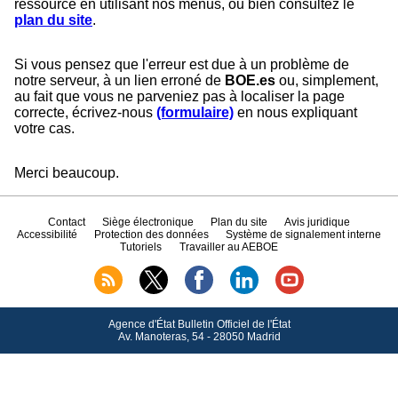
ressource en utilisant nos menus, ou bien consultez le
plan du site
.
Si vous pensez que l'erreur est due à un problème de
notre serveur, à un lien erroné de
BOE.es
ou, simplement,
au fait que vous ne parveniez pas à localiser la page
correcte, écrivez-nous
(formulaire)
en nous expliquant
votre cas.
Merci beaucoup.
Contact
Siège électronique
Plan du site
Avis juridique
Accessibilité
Protection des données
Système de signalement interne
Tutoriels
Travailler au AEBOE
Agence d'État Bulletin Officiel de l'État
Av.
Manoteras, 54 - 28050 Madrid