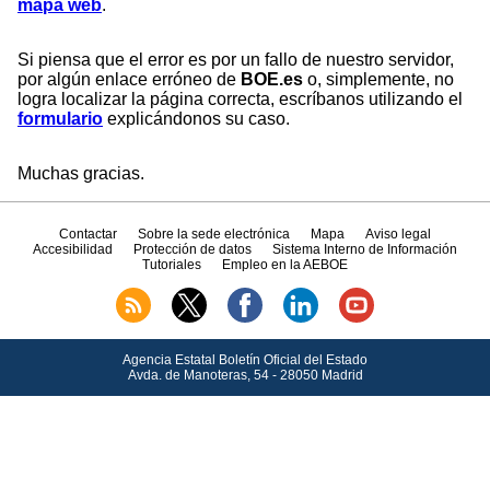
mapa web
.
Si piensa que el error es por un fallo de nuestro servidor,
por algún enlace erróneo de
BOE.es
o, simplemente, no
logra localizar la página correcta, escríbanos utilizando el
formulario
explicándonos su caso.
Muchas gracias.
Contactar
Sobre la sede electrónica
Mapa
Aviso legal
Accesibilidad
Protección de datos
Sistema Interno de Información
Tutoriales
Empleo en la AEBOE
Agencia Estatal Boletín Oficial del Estado
Avda.
de Manoteras, 54 - 28050 Madrid