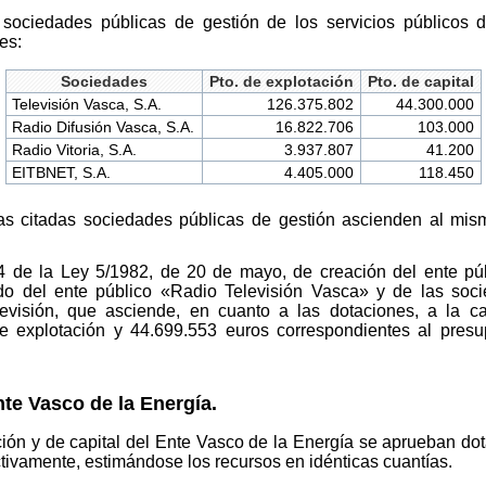
 sociedades públicas de gestión de los servicios públicos 
es:
Sociedades
Pto. de explotación
Pto. de capital
Televisión Vasca, S.A.
126.375.802
44.300.000
Radio Difusión Vasca, S.A.
16.822.706
103.000
Radio Vitoria, S.A.
3.937.807
41.200
EITBNET, S.A.
4.405.000
118.450
as citadas sociedades públicas de gestión ascienden al mism
44 de la Ley 5/1982, de 20 de mayo, de creación del ente pú
do del ente público «Radio Televisión Vasca» y de las soci
evisión, que asciende, en cuanto a las dotaciones, a la c
e explotación y 44.699.553 euros correspondientes al presu
nte Vasco de la Energía.
ión y de capital del Ente Vasco de la Energía se aprueban do
tivamente, estimándose los recursos en idénticas cuantías.