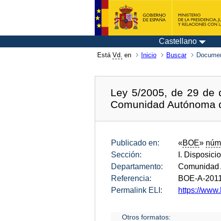
Castellano
Está
Vd.
en
Inicio
Buscar
Documen
Ley 5/2005, de 29 de 
Comunidad Autónoma de
Publicado en:
«
BOE
»
núm
Sección:
I. Disposici
Departamento:
Comunidad 
Referencia:
BOE-A-201
Permalink ELI:
https://www.
Otros formatos: