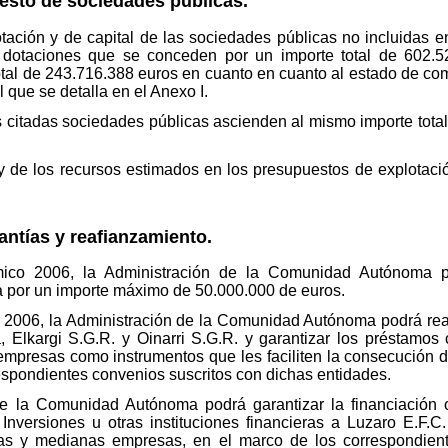
resto de sociedades públicas.
ación y de capital de las sociedades públicas no incluidas en 
dotaciones que se conceden por un importe total de 602.5
total de 243.716.388 euros en cuanto en cuanto al estado de co
l que se detalla en el Anexo I.
s citadas sociedades públicas ascienden al mismo importe tota
 y de los recursos estimados en los presupuestos de explotaci
antías y reafianzamiento.
ómico 2006, la Administración de la Comunidad Autónoma p
a por un importe máximo de 50.000.000 de euros.
io 2006, la Administración de la Comunidad Autónoma podrá rea
 Elkargi S.G.R. y Oinarri S.G.R. y garantizar los préstamos
mpresas como instrumentos que les faciliten la consecución de
respondientes convenios suscritos con dichas entidades.
 de la Comunidad Autónoma podrá garantizar la financiación
Inversiones u otras instituciones financieras a Luzaro E.F.C
ñas y medianas empresas, en el marco de los correspondien