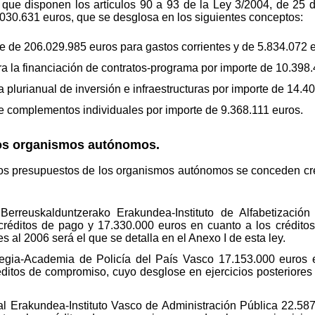
 que disponen los artículos 90 a 93 de la Ley 3/2004, de 25 d
6.030.631 euros, que se desglosa en los siguientes conceptos:
te de 206.029.985 euros para gastos corrientes y de 5.834.072 
a la financiación de contratos-programa por importe de 10.398.
a plurianual de inversión e infraestructuras por importe de 14.4
de complementos individuales por importe de 9.368.111 euros.
los organismos autónomos.
 los presupuestos de los organismos autónomos se conceden cr
Berreuskalduntzerako Erakundea-Instituto de Alfabetizació
créditos de pago y 17.330.000 euros en cuanto a los crédit
s al 2006 será el que se detalla en el Anexo I de esta ley.
stegia-Academia de Policía del País Vasco 17.153.000 euros 
ditos de compromiso, cuyo desglose en ejercicios posteriores 
kal Erakundea-Instituto Vasco de Administración Pública 22.58