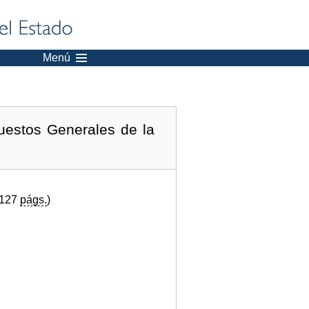
Menú
uestos Generales de la
(127
págs.
)