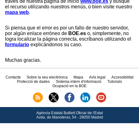
través de nuestra página de inicio
www.boe.es
y busque
el recurso utilizando nuestros menús, o bien visite nuestro
mapa web
.
Si piensa que el error es por un fallo de nuestro servidor,
por algún enlace erróneo de
BOE.es
o, simplemente, no
logra localizar la página correcta, escríbanos utilizando el
formulario
explicándonos su caso.
Muchas gracias.
Contacte
Sobre la seu electrònica
Mapa
Avís legal
Accessibilitat
Protecció de dades
Sistema intern d'informació
Tutorials
Ocupació en la BOE
Agència Estatal Butlletí Oficial de l'Estat
Avda.
de Manoteras, 54 - 28050 Madrid