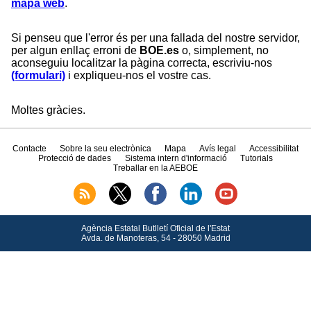
mapa web
.
Si penseu que l'error és per una fallada del nostre servidor,
per algun enllaç erroni de
BOE.es
o, simplement, no
aconseguiu localitzar la pàgina correcta, escriviu-nos
(formulari)
i expliqueu-nos el vostre cas.
Moltes gràcies.
Contacte
Sobre la seu electrònica
Mapa
Avís legal
Accessibilitat
Protecció de dades
Sistema intern d'informació
Tutorials
Treballar en la AEBOE
Agència Estatal Butlletí Oficial de l'Estat
Avda.
de Manoteras, 54 - 28050 Madrid