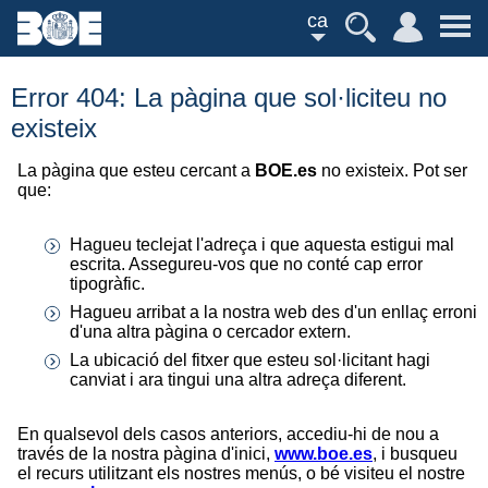
ca
Error 404: La pàgina que sol·liciteu no
existeix
La pàgina que esteu cercant a
BOE.es
no existeix. Pot ser
que:
Hagueu teclejat l'adreça i que aquesta estigui mal
escrita. Assegureu-vos que no conté cap error
tipogràfic.
Hagueu arribat a la nostra web des d'un enllaç erroni
d'una altra pàgina o cercador extern.
La ubicació del fitxer que esteu sol·licitant hagi
canviat i ara tingui una altra adreça diferent.
En qualsevol dels casos anteriors, accediu-hi de nou a
través de la nostra pàgina d'inici,
www.boe.es
, i busqueu
el recurs utilitzant els nostres menús, o bé visiteu el nostre