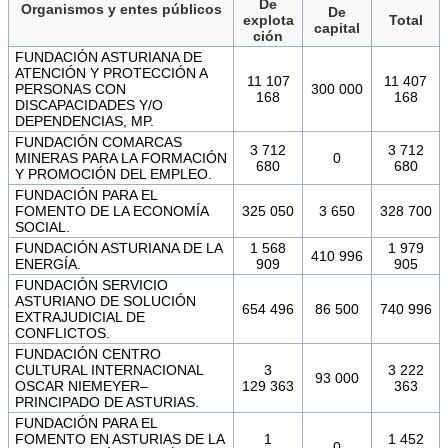
De
Organismos y entes públicos
De
explota
Total
capital
ción
FUNDACIÓN ASTURIANA DE
ATENCIÓN Y PROTECCIÓN A
11 107
11 407
PERSONAS CON
300 000
168
168
DISCAPACIDADES Y/O
DEPENDENCIAS, MP.
FUNDACIÓN COMARCAS
3 712
3 712
MINERAS PARA LA FORMACIÓN
0
680
680
Y PROMOCIÓN DEL EMPLEO.
FUNDACIÓN PARA EL
FOMENTO DE LA ECONOMÍA
325 050
3 650
328 700
SOCIAL.
FUNDACIÓN ASTURIANA DE LA
1 568
1 979
410 996
ENERGÍA.
909
905
FUNDACIÓN SERVICIO
ASTURIANO DE SOLUCIÓN
654 496
86 500
740 996
EXTRAJUDICIAL DE
CONFLICTOS.
FUNDACIÓN CENTRO
CULTURAL INTERNACIONAL
3
3 222
93 000
OSCAR NIEMEYER–
129 363
363
PRINCIPADO DE ASTURIAS.
FUNDACIÓN PARA EL
FOMENTO EN ASTURIAS DE LA
1
1 452
0