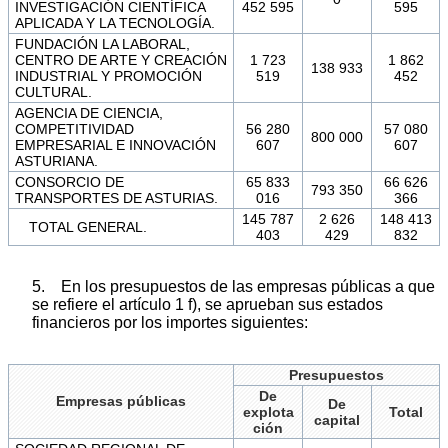
INVESTIGACIÓN CIENTÍFICA
452 595
595
APLICADA Y LA TECNOLOGÍA.
FUNDACIÓN LA LABORAL,
CENTRO DE ARTE Y CREACIÓN
1 723
1 862
138 933
INDUSTRIAL Y PROMOCIÓN
519
452
CULTURAL.
AGENCIA DE CIENCIA,
COMPETITIVIDAD
56 280
57 080
800 000
EMPRESARIAL E INNOVACIÓN
607
607
ASTURIANA.
CONSORCIO DE
65 833
66 626
793 350
TRANSPORTES DE ASTURIAS.
016
366
145 787
2 626
148 413
TOTAL GENERAL.
403
429
832
5. En los presupuestos de las empresas públicas a que
se refiere el artículo 1 f), se aprueban sus estados
financieros por los importes siguientes:
Presupuestos
De
Empresas públicas
De
explota
Total
capital
ción