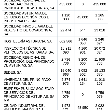
SOCIEDAD REGIONAL DE
RECAUDACIÓN DEL
435 000
0
435 000
PRINCIPADO DE ASTURIAS, SA.
SOCIEDAD ASTURIANA DE
1 120
1 165
ESTUDIOS ECONÓMICOS E
45 000
000
000
INDUSTRIALES, SAU.
SOCIEDAD INMOBILIARIA DEL
REAL SITIO DE COVADONGA,
22 474
544
23 018
SA.
1 646
2 248
HOSTELERÍA ASTURIANA, SA.
602 566
058
624
INSPECCIÓN TÉCNICA DE
15 911
4 160
20 072
VEHÍCULOS DE ASTURIAS, SA.
393
931
324
SOCIEDAD REGIONAL DE
2 736
9 200
11 936
PROMOCIÓN DEL PRINCIPADO
736
000
736
DE ASTURIAS, SA.
15 040
3 092
18 133
SEDES, SA.
868
502
370
VIVIENDAS DEL PRINCIPADO
9 374
1 641
11 016
DE ASTURIAS, SA.
973
134
107
EMPRESA PÚBLICA SOCIEDAD
DE SERVICIOS DEL
4 759
4 759
0
PRINCIPADO DE ASTURIAS, SA
079
079
MP.
CIUDAD INDUSTRIAL DEL
1 973
2 022
48 950
VALLE DEL NALÓN, SAU.
171
121