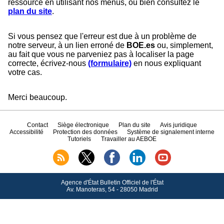
ressource en utilisant nos menus, ou bien consultez le
plan du site
.
Si vous pensez que l'erreur est due à un problème de
notre serveur, à un lien erroné de
BOE.es
ou, simplement,
au fait que vous ne parveniez pas à localiser la page
correcte, écrivez-nous
(formulaire)
en nous expliquant
votre cas.
Merci beaucoup.
Contact
Siège électronique
Plan du site
Avis juridique
Accessibilité
Protection des données
Système de signalement interne
Tutoriels
Travailler au AEBOE
Agence d'État Bulletin Officiel de l'État
Av.
Manoteras, 54 - 28050 Madrid