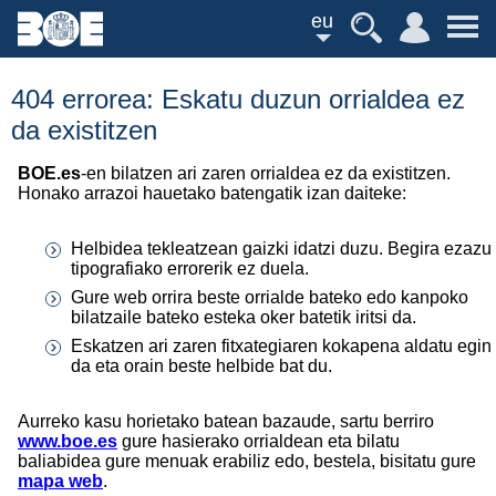
eu
404 errorea: Eskatu duzun orrialdea ez
da existitzen
BOE.es
-en bilatzen ari zaren orrialdea ez da existitzen.
Honako arrazoi hauetako batengatik izan daiteke:
Helbidea tekleatzean gaizki idatzi duzu. Begira ezazu
tipografiako errorerik ez duela.
Gure web orrira beste orrialde bateko edo kanpoko
bilatzaile bateko esteka oker batetik iritsi da.
Eskatzen ari zaren fitxategiaren kokapena aldatu egin
da eta orain beste helbide bat du.
Aurreko kasu horietako batean bazaude, sartu berriro
www.boe.es
gure hasierako orrialdean eta bilatu
baliabidea gure menuak erabiliz edo, bestela, bisitatu gure
mapa web
.