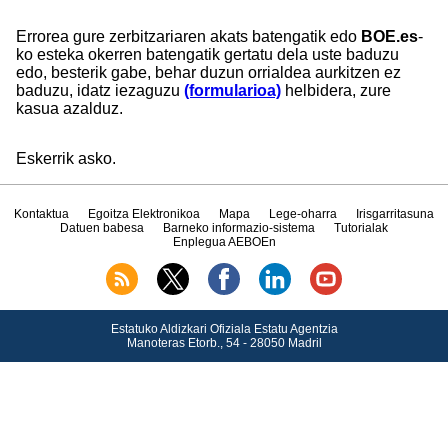
Errorea gure zerbitzariaren akats batengatik edo
BOE.es
-
ko esteka okerren batengatik gertatu dela uste baduzu
edo, besterik gabe, behar duzun orrialdea aurkitzen ez
baduzu, idatz iezaguzu
(formularioa)
helbidera, zure
kasua azalduz.
Eskerrik asko.
Kontaktua
Egoitza Elektronikoa
Mapa
Lege-oharra
Irisgarritasuna
Datuen babesa
Barneko informazio-sistema
Tutorialak
Enplegua AEBOEn
Estatuko Aldizkari Ofiziala Estatu Agentzia
Manoteras Etorb., 54 - 28050 Madril