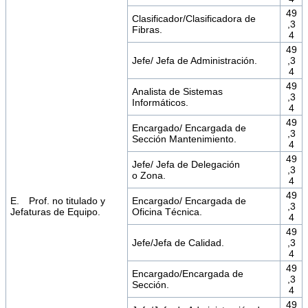
49
Clasificador/Clasificadora de
,3
Fibras.
4
49
Jefe/ Jefa de Administración.
,3
4
49
Analista de Sistemas
,3
Informáticos.
4
49
Encargado/ Encargada de
,3
Sección Mantenimiento.
4
49
Jefe/ Jefa de Delegación
,3
o Zona.
4
49
E. Prof. no titulado y
Encargado/ Encargada de
,3
Jefaturas de Equipo.
Oficina Técnica.
4
49
Jefe/Jefa de Calidad.
,3
4
49
Encargado/Encargada de
,3
Sección.
4
49