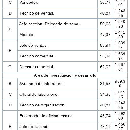
C
Vendedor.
36,77
,01
1.243
D
Técnico de ventas.
40,87
,25
1.540
Jefe sección, Delegado de zona.
50,63
,78
E
1.441
Modelo.
47,38
,59
1.639
Jefe de ventas.
53,94
,94
F
1.639
Técnico comercial.
53,94
,94
1.887
G
Director comercial.
62,09
,84
Área de Investigación y desarrollo
959,3
B
Ayudante de laboratorio.
31,55
0
1.045
C
Oficial de laboratorio.
34,35
,23
1.243
D
Técnico de organización.
40,87
,25
1.392
Encargado de oficina técnica.
45,74
,00
1.466
E
Jefe de calidad.
48,19
,37