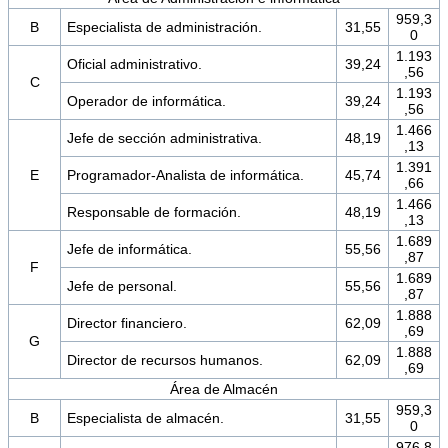
959,3
B
Especialista de administración.
31,55
0
1.193
Oficial administrativo.
39,24
,56
C
1.193
Operador de informática.
39,24
,56
1.466
Jefe de sección administrativa.
48,19
,13
1.391
E
Programador-Analista de informática.
45,74
,66
1.466
Responsable de formación.
48,19
,13
1.689
Jefe de informática.
55,56
,87
F
1.689
Jefe de personal.
55,56
,87
1.888
Director financiero.
62,09
,69
G
1.888
Director de recursos humanos.
62,09
,69
Área de Almacén
959,3
B
Especialista de almacén.
31,55
0
976,8