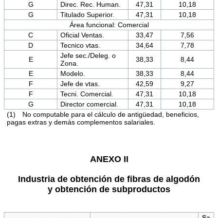
G
Direc. Rec. Human.
47,31
10,18
G
Titulado Superior.
47,31
10,18
Área funcional: Comercial
C
Oficial Ventas.
33,47
7,56
D
Tecnico vtas.
34,64
7,78
Jefe sec./Deleg. o
E
38,33
8,44
Zona.
E
Modelo.
38,33
8,44
F
Jefe de vtas.
42,59
9,27
F
Tecni. Comercial.
47,31
10,18
G
Director comercial.
47,31
10,18
(1) No computable para el cálculo de antigüedad, beneficios,
pagas extras y demás complementos salariales.
ANEXO II
Industria de obtención de fibras de algodón
y obtención de subproductos
Sa