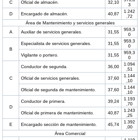
C
Oficial de almacén.
32,10
3
1.242
D
Encargado de almacén.
40,87
,72
Área de Mantenimiento y servicios generales
959,3
A
Auxiliar de servicios generales.
31,55
0
959,3
Especialista de servicios generales.
31,55
0
B
959,3
Vigilante o portero.
31,55
0
1.094
Conductor de segunda.
36,00
,51
1.144
C
Oficial de servicios generales.
37,60
,10
1.144
Oficial de segunda de mantenimiento.
37,60
,10
1.193
Conductor de primera.
39,24
,70
D
1.243
Oficial de primera de mantenimiento.
40,87
,25
1.392
E
Encargado sección de mantenimiento.
45,74
,00
Área Comercial
1.119