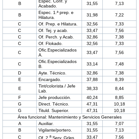
Espec. Conf. y
B
31,55
7,13
Acabado.
Espec. 1.ª prep. e
B
31,98
7,22
Hilatura.
C
Of. Prep. e Hilatura.
32,56
7,33
C
Of. Tej. y acab.
33,47
7,56
C
Of. Perch. y Acab.
32,86
7,38
C
Of. Flokado.
32,56
7,33
Ofic.Especializados
C
33,47
7,56
A.
Ofic.Especializados
C
33,14
7,48
B.
D
Ayte. Técnico.
32,86
7,38
E
Encargado.
37,88
8,39
Tint/colorista / Jefe
E
38,33
8,44
Lab.
F
Jefe producción.
40,24
8,85
G
Direct. Técnico.
47,31
10,18
G
Tituld. Superior.
47,31
10,18
Área funcional: Mantenimiento y Servicios Generales
A
Auxiliar.
31,55
7,07
B
Vigilante/portero.
31,55
7,13
a
C
33,47
7,56
Of. 2.
Serv. Grles.