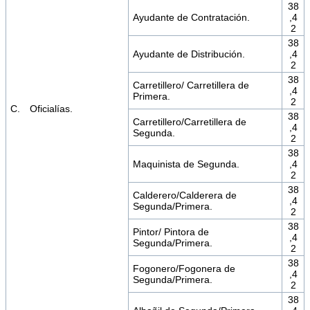
38
Ayudante de Contratación.
,4
2
38
Ayudante de Distribución.
,4
2
38
Carretillero/ Carretillera de
,4
Primera.
2
C. Oficialías.
38
Carretillero/Carretillera de
,4
Segunda.
2
38
Maquinista de Segunda.
,4
2
38
Calderero/Calderera de
,4
Segunda/Primera.
2
38
Pintor/ Pintora de
,4
Segunda/Primera.
2
38
Fogonero/Fogonera de
,4
Segunda/Primera.
2
38