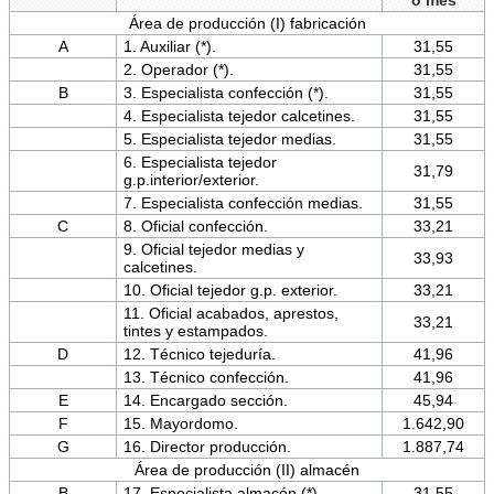
o mes
Área de producción (I) fabricación
A
1. Auxiliar (*).
31,55
2. Operador (*).
31,55
B
3. Especialista confección (*).
31,55
4. Especialista tejedor calcetines.
31,55
5. Especialista tejedor medias.
31,55
6. Especialista tejedor
31,79
g.p.interior/exterior.
7. Especialista confección medias.
31,55
C
8. Oficial confección.
33,21
9. Oficial tejedor medias y
33,93
calcetines.
10. Oficial tejedor g.p. exterior.
33,21
11. Oficial acabados, aprestos,
33,21
tintes y estampados.
D
12. Técnico tejeduría.
41,96
13. Técnico confección.
41,96
E
14. Encargado sección.
45,94
F
15. Mayordomo.
1.642,90
G
16. Director producción.
1.887,74
Área de producción (II) almacén
B
17. Especialista almacén (*).
31,55