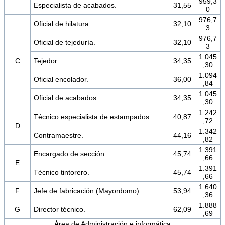
959,3
Especialista de acabados.
31,55
0
976,7
Oficial de hilatura.
32,10
3
976,7
Oficial de tejeduría.
32,10
3
1.045
C
Tejedor.
34,35
,30
1.094
Oficial encolador.
36,00
,84
1.045
Oficial de acabados.
34,35
,30
1.242
Técnico especialista de estampados.
40,87
,72
D
1.342
Contramaestre.
44,16
,82
1.391
Encargado de sección.
45,74
,66
E
1.391
Técnico tintorero.
45,74
,66
1.640
F
Jefe de fabricación (Mayordomo).
53,94
,36
1.888
G
Director técnico.
62,09
,69
Área de Administración e informática