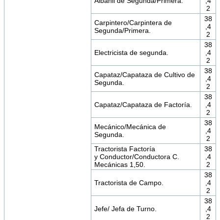
Albañil de Segunda/Primera.
,4
2
38
Carpintero/Carpintera de
,4
Segunda/Primera.
2
38
Electricista de segunda.
,4
2
38
Capataz/Capataza de Cultivo de
,4
Segunda.
2
38
Capataz/Capataza de Factoría.
,4
2
38
Mecánico/Mecánica de
,4
Segunda.
2
Tractorista Factoría
38
y Conductor/Conductora C.
,4
Mecánicas 1,50.
2
38
Tractorista de Campo.
,4
2
38
Jefe/ Jefa de Turno.
,4
2