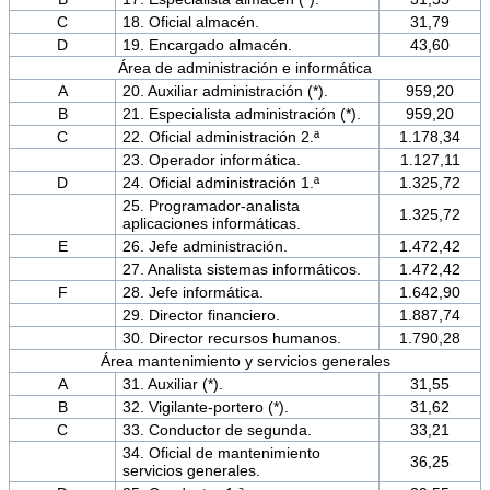
C
18. Oficial almacén.
31,79
D
19. Encargado almacén.
43,60
Área de administración e informática
A
20. Auxiliar administración (*).
959,20
B
21. Especialista administración (*).
959,20
C
22. Oficial administración 2.ª
1.178,34
23. Operador informática.
1.127,11
D
24. Oficial administración 1.ª
1.325,72
25. Programador-analista
1.325,72
aplicaciones informáticas.
E
26. Jefe administración.
1.472,42
27. Analista sistemas informáticos.
1.472,42
F
28. Jefe informática.
1.642,90
29. Director financiero.
1.887,74
30. Director recursos humanos.
1.790,28
Área mantenimiento y servicios generales
A
31. Auxiliar (*).
31,55
B
32. Vigilante-portero (*).
31,62
C
33. Conductor de segunda.
33,21
34. Oficial de mantenimiento
36,25
servicios generales.