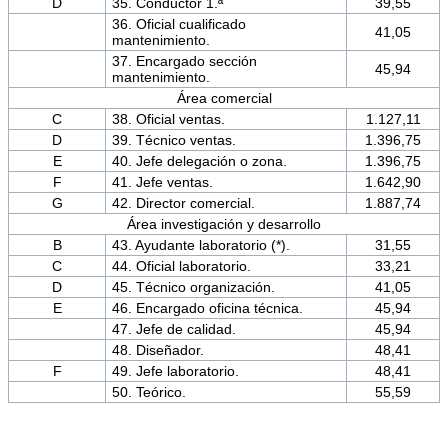
D
35. Conductor 1.ª
39,55
36. Oficial cualificado
41,05
mantenimiento.
37. Encargado sección
45,94
mantenimiento.
Área comercial
C
38. Oficial ventas.
1.127,11
D
39. Técnico ventas.
1.396,75
E
40. Jefe delegación o zona.
1.396,75
F
41. Jefe ventas.
1.642,90
G
42. Director comercial.
1.887,74
Área investigación y desarrollo
B
43. Ayudante laboratorio (*).
31,55
C
44. Oficial laboratorio.
33,21
D
45. Técnico organización.
41,05
E
46. Encargado oficina técnica.
45,94
47. Jefe de calidad.
45,94
48. Diseñador.
48,41
F
49. Jefe laboratorio.
48,41
50. Teórico.
55,59