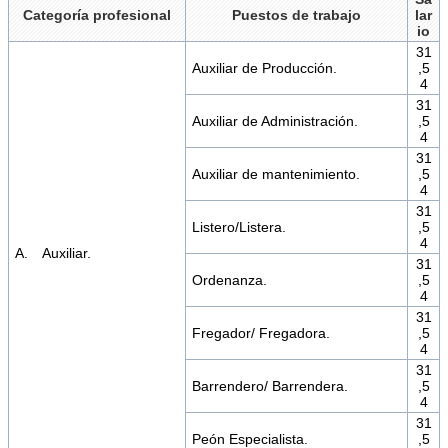
Categoría profesional
Puestos de trabajo
lar
io
31
Auxiliar de Producción.
,5
4
31
Auxiliar de Administración.
,5
4
31
Auxiliar de mantenimiento.
,5
4
31
Listero/Listera.
,5
4
A. Auxiliar.
31
Ordenanza.
,5
4
31
Fregador/ Fregadora.
,5
4
31
Barrendero/ Barrendera.
,5
4
31
Peón Especialista.
,5