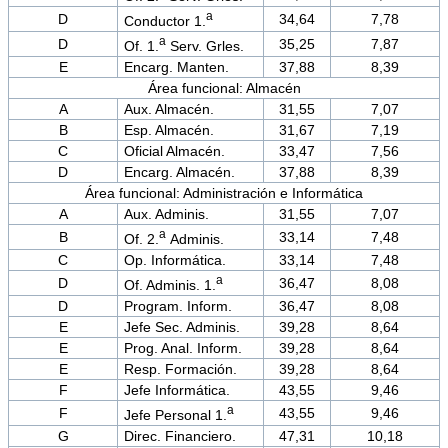
a
D
34,64
7,78
Conductor 1.
a
D
35,25
7,87
Of. 1.
Serv. Grles.
E
Encarg. Manten.
37,88
8,39
Área funcional: Almacén
A
Aux. Almacén.
31,55
7,07
B
Esp. Almacén.
31,67
7,19
C
Oficial Almacén.
33,47
7,56
D
Encarg. Almacén.
37,88
8,39
Área funcional: Administración e Informática
A
Aux. Adminis.
31,55
7,07
a
B
33,14
7,48
Of. 2.
Adminis.
C
Op. Informática.
33,14
7,48
a
D
36,47
8,08
Of. Adminis. 1.
D
Program. Inform.
36,47
8,08
E
Jefe Sec. Adminis.
39,28
8,64
E
Prog. Anal. Inform.
39,28
8,64
E
Resp. Formación.
39,28
8,64
F
Jefe Informática.
43,55
9,46
a
F
43,55
9,46
Jefe Personal 1.
G
Direc. Financiero.
47,31
10,18