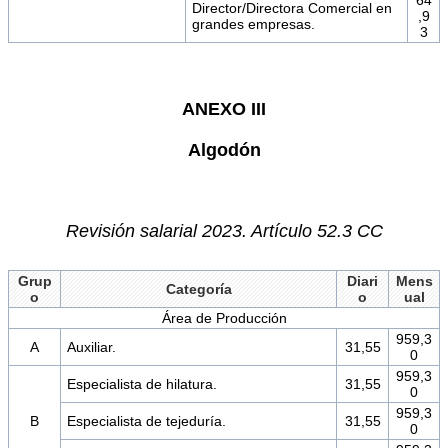
Director/Directora Comercial en
,9
grandes empresas.
3
ANEXO III
Algodón
Revisión salarial 2023. Artículo 52.3 CC
Grup
Diari
Mens
Categoría
o
o
ual
Área de Producción
959,3
A
Auxiliar.
31,55
0
959,3
Especialista de hilatura.
31,55
0
959,3
B
Especialista de tejeduría.
31,55
0