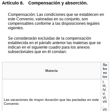
Artículo 8. Compensación y absorción.
Compensación: Las condiciones que se establecen en
este Convenio, valoradas en su conjunto, son
compensables conforme a las disposiciones legales
vigentes.
Se considerarán excluidas de la compensación
establecida en el párrafo anterior las materias que se
indican en el siguiente cuadro para los anexos
subsectoriales que en él constan:
Su
bs
Materia
ec
tor
I,
III,
IV,
V,
VI,
Las vacaciones de mayor duración que las pactadas en este
VII
Convenio.
,
VII