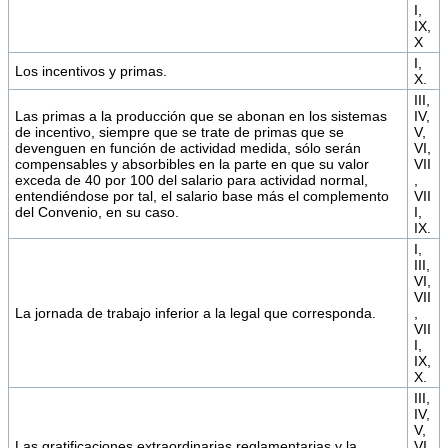
I,
IX,
X
I,
Los incentivos y primas.
X.
III,
Las primas a la producción que se abonan en los sistemas
IV,
de incentivo, siempre que se trate de primas que se
V,
devenguen en función de actividad medida, sólo serán
VI,
compensables y absorbibles en la parte en que su valor
VII
exceda de 40 por 100 del salario para actividad normal,
,
entendiéndose por tal, el salario base más el complemento
VII
del Convenio, en su caso.
I,
IX.
I,
III,
VI,
VII
La jornada de trabajo inferior a la legal que corresponda.
,
VII
I,
IX,
X.
III,
IV,
V,
Las gratificaciones extraordinarias reglamentarias y la
VI,