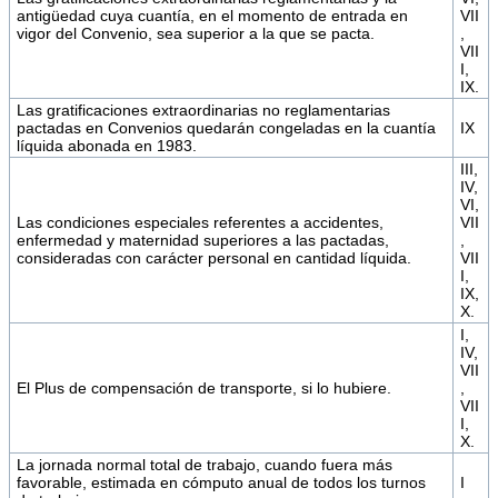
antigüedad cuya cuantía, en el momento de entrada en
VII
vigor del Convenio, sea superior a la que se pacta.
,
VII
I,
IX.
Las gratificaciones extraordinarias no reglamentarias
pactadas en Convenios quedarán congeladas en la cuantía
IX
líquida abonada en 1983.
III,
IV,
VI,
Las condiciones especiales referentes a accidentes,
VII
enfermedad y maternidad superiores a las pactadas,
,
consideradas con carácter personal en cantidad líquida.
VII
I,
IX,
X.
I,
IV,
VII
El Plus de compensación de transporte, si lo hubiere.
,
VII
I,
X.
La jornada normal total de trabajo, cuando fuera más
favorable, estimada en cómputo anual de todos los turnos
I