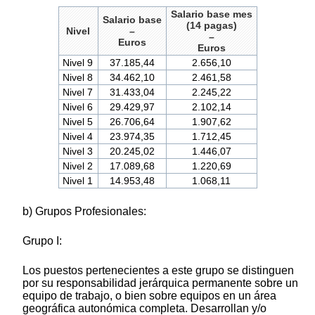
Salario base mes
Salario base
(14 pagas)
Nivel
–
–
Euros
Euros
Nivel 9
37.185,44
2.656,10
Nivel 8
34.462,10
2.461,58
Nivel 7
31.433,04
2.245,22
Nivel 6
29.429,97
2.102,14
Nivel 5
26.706,64
1.907,62
Nivel 4
23.974,35
1.712,45
Nivel 3
20.245,02
1.446,07
Nivel 2
17.089,68
1.220,69
Nivel 1
14.953,48
1.068,11
b) Grupos Profesionales:
Grupo I:
Los puestos pertenecientes a este grupo se distinguen
por su responsabilidad jerárquica permanente sobre un
equipo de trabajo, o bien sobre equipos en un área
geográfica autonómica completa. Desarrollan y/o