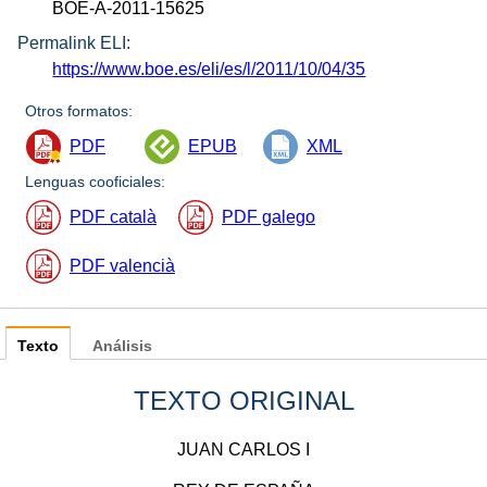
BOE-A-2011-15625
Permalink ELI:
https://www.boe.es/eli/es/l/2011/10/04/35
Otros formatos:
PDF
EPUB
XML
Lenguas cooficiales:
PDF català
PDF galego
PDF valencià
Texto
Análisis
TEXTO ORIGINAL
JUAN CARLOS I