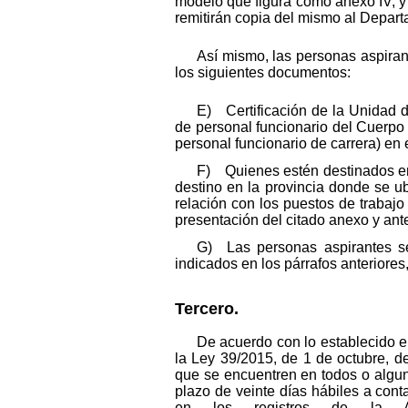
modelo que figura como anexo IV, y
remitirán copia del mismo al Depar
Así mismo, las personas aspiran
los siguientes documentos:
E) Certificación de la Unidad 
de personal funcionario del Cuerpo
personal funcionario de carrera) en
F) Quienes estén destinados en 
destino en la provincia donde se u
relación con los puestos de trabajo
presentación del citado anexo y anter
G) Las personas aspirantes s
indicados en los párrafos anteriores
Tercero.
De acuerdo con lo establecido en
la Ley 39/2015, de 1 de octubre, d
que se encuentren en todos o algun
plazo de veinte días hábiles a conta
en los registros de la Ag