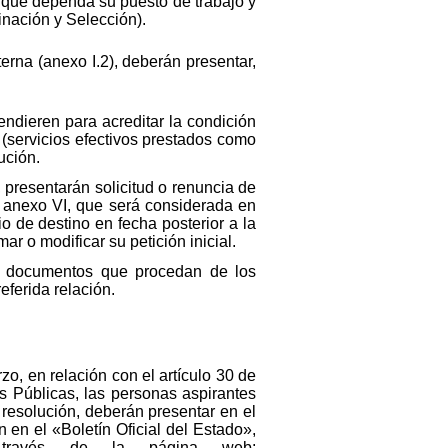
 que dependa su puesto de trabajo y
nación y Selección).
erna (anexo I.2), deberán presentar,
dieren para acreditar la condición
(servicios efectivos prestados como
ución.
presentarán solicitud o renuncia de
o anexo VI, que será considerada en
o de destino en fecha posterior a la
ar o modificar su petición inicial.
s documentos que procedan de los
eferida relación.
o, en relación con el artículo 30 de
s Públicas, las personas aspirantes
resolución, deberán presentar en el
n en el «Boletín Oficial del Estado»,
a través de la página web: