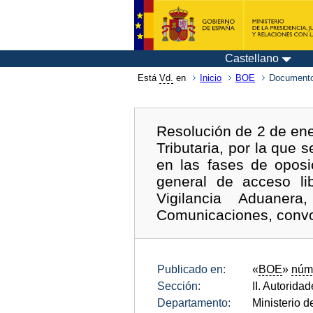
Castellano
Está
Vd.
en
Inicio
BOE
Documento
Resolución de 2 de ene
Tributaria, por la que 
en las fases de oposi
general de acceso li
Vigilancia Aduanera
Comunicaciones, convo
Publicado en:
«
BOE
»
núm
Sección:
II. Autorida
Departamento:
Ministerio 