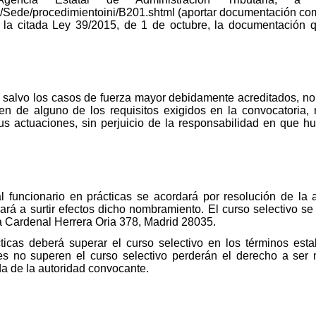
.es/Sede/procedimientoini/B201.shtml (aportar documentación co
e la citada Ley 39/2015, de 1 de octubre, la documentación 
o, salvo los casos de fuerza mayor debidamente acreditados, n
n de alguno de los requisitos exigidos en la convocatoria,
s actuaciones, sin perjuicio de la responsabilidad en que hu
funcionario en prácticas se acordará por resolución de la 
á a surtir efectos dicho nombramiento. El curso selectivo se r
da Cardenal Herrera Oria 378, Madrid 28035.
ticas deberá superar el curso selectivo en los términos esta
es no superen el curso selectivo perderán el derecho a ser
a de la autoridad convocante.