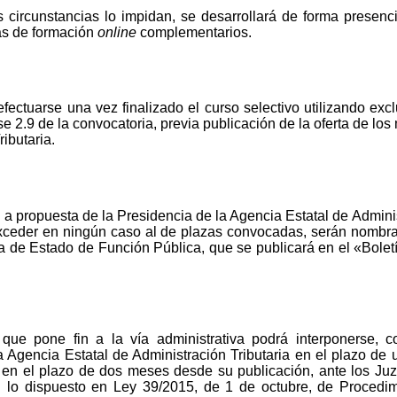
s circunstancias lo impidan, se desarrollará de forma presencia
as de formación
online
complementarios.
efectuarse una vez finalizado el curso selectivo utilizando ex
e 2.9 de la convocatoria, previa publicación de la oferta de lo
ibutaria.
y a propuesta de la Presidencia de la Agencia Estatal de Admini
ceder en ningún caso al de plazas convocadas, serán nombrad
a de Estado de Función Pública, que se publicará en el «Boletí
 que pone fin a la vía administrativa podrá interponerse, co
la Agencia Estatal de Administración Tributaria en el plazo de
, en el plazo de dos meses desde su publicación, ante los J
n lo dispuesto en Ley 39/2015, de 1 de octubre, de Procedi