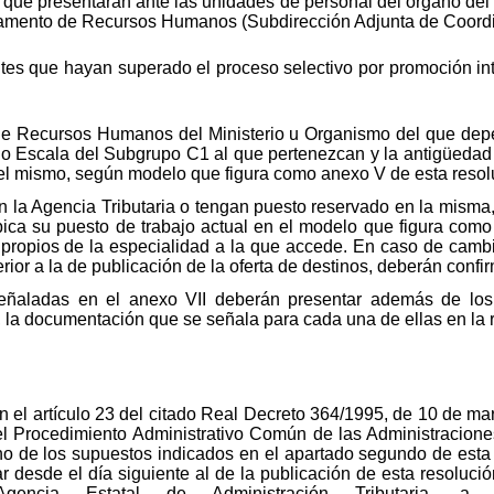
 que presentarán ante las unidades de personal del órgano del
tamento de Recursos Humanos (Subdirección Adjunta de Coordi
tes que hayan superado el proceso selectivo por promoción int
de Recursos Humanos del Ministerio u Organismo del que depen
 o Escala del Subgrupo C1 al que pertenezcan y la antigüedad 
 el mismo, según modelo que figura como anexo V de esta resol
la Agencia Tributaria o tengan puesto reservado en la misma, 
bica su puesto de trabajo actual en el modelo que figura com
 propios de la especialidad a la que accede. En caso de cambi
ior a la de publicación de la oferta de destinos, deberán confirm
eñaladas en el anexo VII deberán presentar además de lo
, la documentación que se señala para cada una de ellas en la r
 el artículo 23 del citado Real Decreto 364/1995, de 10 de marz
el Procedimiento Administrativo Común de las Administracione
o de los supuestos indicados en el apartado segundo de esta 
r desde el día siguiente al de la publicación de esta resolució
encia Estatal de Administración Tributaria, 