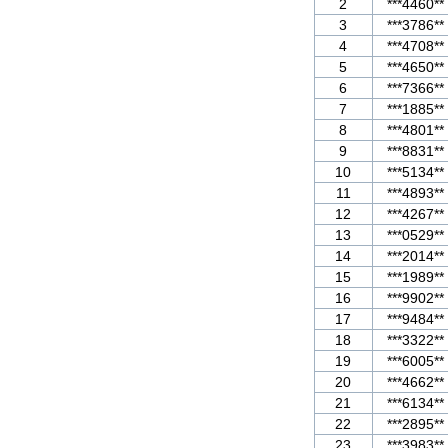
2
***4460**
3
***3786**
4
***4708**
5
***4650**
6
***7366**
7
***1885**
8
***4801**
9
***8831**
10
***5134**
11
***4893**
12
***4267**
13
***0529**
14
***2014**
15
***1989**
16
***9902**
17
***9484**
18
***3322**
19
***6005**
20
***4662**
21
***6134**
22
***2895**
23
***3983**