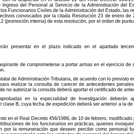
Ingreso del Personal al Servicio de la Administración del E
los Funcionarios Civiles de la Administración del Estado, las r
ectivos convocados por la citada Resolución 23 de enero de 
I.2 (promoción interna) de esta resolución, por el orden de punt
án presentar en el plazo indicado en el apartado tercero
spirante de comprometerse a portar armas en el ejercicio de 
ón.
tal de Administración Tributaria, de acuerdo con lo previsto en 
 para realizar la consulta de carecer de antecedentes penale
 de no autorizar la consulta deberá aportar el certificado de an
probadas en la especialidad de Investigación deberán apo
clase B, cuya fecha de expedición deberá ser anterior a la de 
to en el Real Decreto 456/1986, de 10 de febrero, modificado 
retribuciones de los funcionarios en prácticas, quienes invoque
n por la remuneración que deseen percibir como personal fun