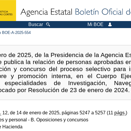
Buscar
Mi BOE
 BOE-A-2025-554
ro de 2025, de la Presidencia de la Agencia Es
se publica la relación de personas aprobadas e
ción y concurso del proceso selectivo para i
bre y promoción interna, en el Cuerpo Ejec
, especialidades de Investigación, Nave
cado por Resolución de 23 de enero de 2024.
.
12, de 14 de enero de 2025, páginas 5247 a 5257 (11
págs.
)
des y personal
- B. Oposiciones y concursos
de Hacienda