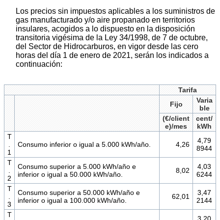
Los precios sin impuestos aplicables a los suministros de
gas manufacturado y/o aire propanado en territorios
insulares, acogidos a lo dispuesto en la disposición
transitoria vigésima de la Ley 34/1998, de 7 de octubre,
del Sector de Hidrocarburos, en vigor desde las cero
horas del día 1 de enero de 2021, serán los indicados a
continuación:
Tarifa
Varia
Fijo
ble
(€/client
cent/
e)/mes
kWh
T
4,79
.
Consumo inferior o igual a 5.000 kWh/año.
4,26
8944
1
T
Consumo superior a 5.000 kWh/año e
4,03
.
8,02
inferior o igual a 50.000 kWh/año.
6244
2
T
Consumo superior a 50.000 kWh/año e
3,47
.
62,01
inferior o igual a 100.000 kWh/año.
2144
3
T
3,20