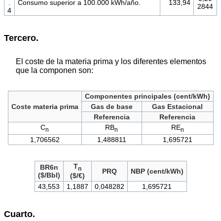
.
Consumo superior a 100.000 kWh/año.
133,94
2844
4
Tercero.
El coste de la materia prima y los diferentes elementos
que la componen son:
Componentes principales (cent/kWh)
Coste materia prima
Gas de base
Gas Estacional
Referencia
Referencia
C
RB
RE
n
n
n
1,706562
1,488811
1,695721
T
BR6n
n
PRQ
NBP (cent/kWh)
($/Bbl)
($/€)
43,553
1,1887
0,048282
1,695721
Cuarto.