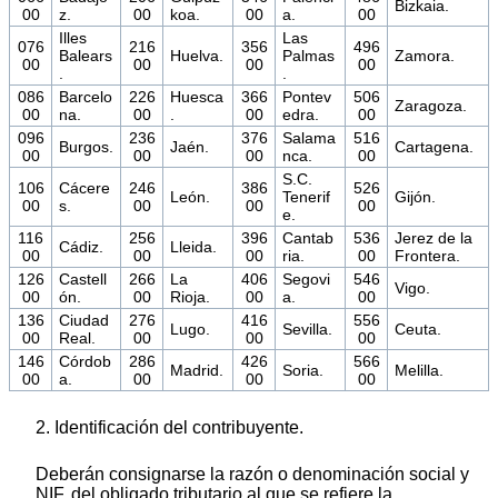
Bizkaia.
00
z.
00
koa.
00
a.
00
Illes
Las
076
216
356
496
Balears
Huelva.
Palmas
Zamora.
00
00
00
00
.
.
086
Barcelo
226
Huesca
366
Pontev
506
Zaragoza.
00
na.
00
.
00
edra.
00
096
236
376
Salama
516
Burgos.
Jaén.
Cartagena.
00
00
00
nca.
00
S.C.
106
Cácere
246
386
526
León.
Tenerif
Gijón.
00
s.
00
00
00
e.
116
256
396
Cantab
536
Jerez de la
Cádiz.
Lleida.
00
00
00
ria.
00
Frontera.
126
Castell
266
La
406
Segovi
546
Vigo.
00
ón.
00
Rioja.
00
a.
00
136
Ciudad
276
416
556
Lugo.
Sevilla.
Ceuta.
00
Real.
00
00
00
146
Córdob
286
426
566
Madrid.
Soria.
Melilla.
00
a.
00
00
00
2. Identificación del contribuyente.
Deberán consignarse la razón o denominación social y
NIF, del obligado tributario al que se refiere la