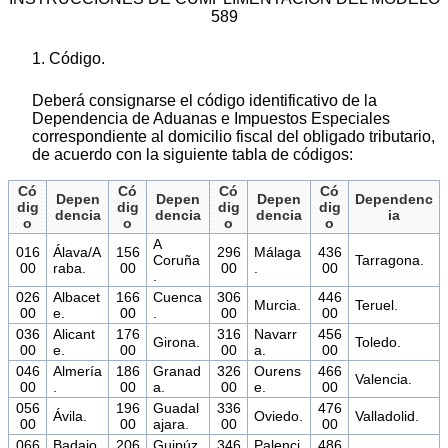
589
1. Código.
Deberá consignarse el código identificativo de la
Dependencia de Aduanas e Impuestos Especiales
correspondiente al domicilio fiscal del obligado tributario,
de acuerdo con la siguiente tabla de códigos:
Có
Có
Có
Có
Depen
Depen
Depen
Dependenc
dig
dig
dig
dig
dencia
dencia
dencia
ia
o
o
o
o
A
016
Álava/A
156
296
Málaga
436
Coruña
Tarragona.
00
raba.
00
00
.
00
.
026
Albacet
166
Cuenca
306
446
Murcia.
Teruel.
00
e.
00
.
00
00
036
Alicant
176
316
Navarr
456
Girona.
Toledo.
00
e.
00
00
a.
00
046
Almería
186
Granad
326
Ourens
466
Valencia.
00
.
00
a.
00
e.
00
056
196
Guadal
336
476
Ávila.
Oviedo.
Valladolid.
00
00
ajara.
00
00
066
Badajo
206
Guipúz
346
Palenci
486