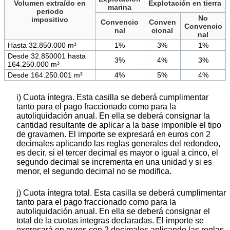
Volumen extraído en
Explotación en tierra
marina
periodo
No
impositivo
Convencio
Conven
Convencio
nal
cional
nal
Hasta 32.850.000 m³
1%
3%
1%
Desde 32.850001 hasta
3%
4%
3%
164.250.000 m³
Desde 164.250.001 m³
4%
5%
4%
i) Cuota íntegra. Esta casilla se deberá cumplimentar
tanto para el pago fraccionado como para la
autoliquidación anual. En ella se deberá consignar la
cantidad resultante de aplicar a la base imponible el tipo
de gravamen. El importe se expresará en euros con 2
decimales aplicando las reglas generales del redondeo,
es decir, si el tercer decimal es mayor o igual a cinco, el
segundo decimal se incrementa en una unidad y si es
menor, el segundo decimal no se modifica.
j) Cuota íntegra total. Esta casilla se deberá cumplimentar
tanto para el pago fraccionado como para la
autoliquidación anual. En ella se deberá consignar el
total de la cuotas integras declaradas. El importe se
expresará en euros con 2 decimales aplicando las reglas